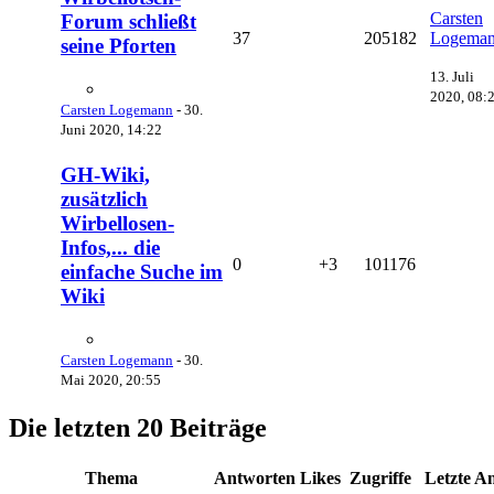
Carsten
Forum schließt
37
205182
Logema
seine Pforten
13. Juli
2020, 08:
Carsten Logemann
-
30.
Juni 2020, 14:22
GH-Wiki,
zusätzlich
Wirbellosen-
Infos,... die
0
+3
101176
einfache Suche im
Wiki
Carsten Logemann
-
30.
Mai 2020, 20:55
Die letzten 20 Beiträge
Thema
Antworten
Likes
Zugriffe
Letzte A