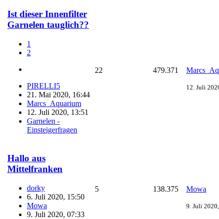
Ist dieser Innenfilter
Garnelen tauglich??
1
2
22
479.371
Marcs_Aq
PIRELLI5
12. Juli 202
21. Mai 2020, 16:44
Marcs_Aquarium
12. Juli 2020, 13:51
Garnelen -
Einsteigerfragen
Hallo aus
Mittelfranken
dorky
5
138.375
Mowa
6. Juli 2020, 15:50
Mowa
9. Juli 2020
9. Juli 2020, 07:33