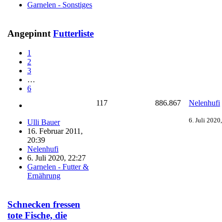
Garnelen - Sonstiges
Angepinnt
Futterliste
1
2
3
…
6
117
886.867
Nelenhufi
6. Juli 2020
Ulli Bauer
16. Februar 2011,
20:39
Nelenhufi
6. Juli 2020, 22:27
Garnelen - Futter &
Ernährung
Schnecken fressen
tote Fische, die