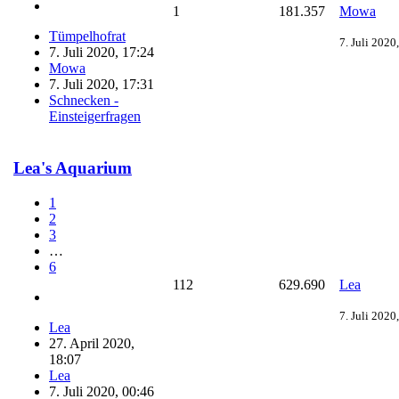
1
181.357
Mowa
Tümpelhofrat
7. Juli 2020
7. Juli 2020, 17:24
Mowa
7. Juli 2020, 17:31
Schnecken -
Einsteigerfragen
Lea's Aquarium
1
2
3
…
6
112
629.690
Lea
7. Juli 2020
Lea
27. April 2020,
18:07
Lea
7. Juli 2020, 00:46