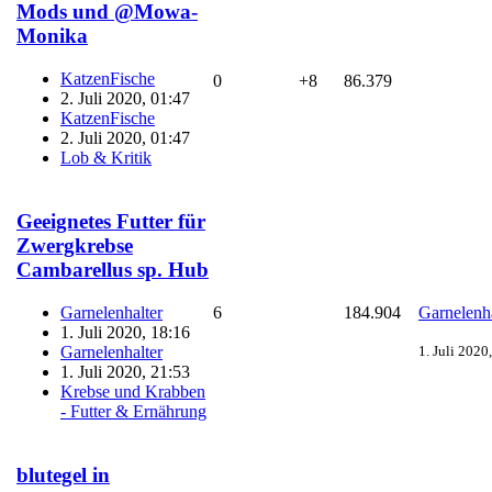
Mods und @Mowa-
Monika
KatzenFische
0
+8
86.379
2. Juli 2020, 01:47
KatzenFische
2. Juli 2020, 01:47
Lob & Kritik
Geeignetes Futter für
Zwergkrebse
Cambarellus sp. Hub
Garnelenhalter
6
184.904
Garnelenha
1. Juli 2020, 18:16
Garnelenhalter
1. Juli 2020
1. Juli 2020, 21:53
Krebse und Krabben
- Futter & Ernährung
blutegel in