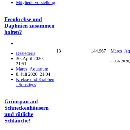
Mitgliedervorstellung
Feenkrebse und
Daphnien zusammen
halten?
13
144.967
Marcs_Aq
Desiederia
30. April 2020,
8. Juli 2020
21:51
Marcs_Aquarium
8. Juli 2020, 21:04
Krebse und Krabben
- Sonstiges
Grünspan auf
Schneckenhäusern
und rötliche
Schläuche!