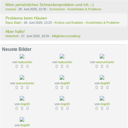
Mein persönliches Schneckenproblem und ich ;-)
moskal
28. Juni 2020, 22:30
Schnecken - Krankheiten & Probleme
Probleme beim Häuten
Klaus Batel
28. Juni 2020, 13:23
Krebse und Krabben - Krankheiten & Probleme
Aber hallo!
Nelenhufi
27. Juni 2020, 18:25
Mitgliedervorstellung
Neuste Bilder
von
babywelsi
von
babywelsi
von
wasserkante
von
wasserkante
von
Anja99
von
Anja99
von
Anja99
von
Anja99
von
Anja99
von
Anja99