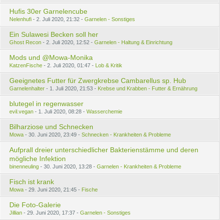
Hufis 30er Garnelencube
Nelenhufi
2. Juli 2020, 21:32
Garnelen - Sonstiges
Ein Sulawesi Becken soll her
Ghost Recon
2. Juli 2020, 12:52
Garnelen - Haltung & Einrichtung
Mods und @Mowa-Monika
KatzenFische
2. Juli 2020, 01:47
Lob & Kritik
Geeignetes Futter für Zwergkrebse Cambarellus sp. Hub
Garnelenhalter
1. Juli 2020, 21:53
Krebse und Krabben - Futter & Ernährung
blutegel in regenwasser
evil.vegan
1. Juli 2020, 08:28
Wasserchemie
Bilharziose und Schnecken
Mowa
30. Juni 2020, 23:49
Schnecken - Krankheiten & Probleme
Aufprall dreier unterschiedlicher Bakterienstämme und deren
mögliche Infektion
binenneuling
30. Juni 2020, 13:28
Garnelen - Krankheiten & Probleme
Fisch ist krank
Mowa
29. Juni 2020, 21:45
Fische
Die Foto-Galerie
Jillian
29. Juni 2020, 17:37
Garnelen - Sonstiges