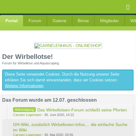
Portal
Forum
Galerie
Börse
Mitglieder
Wi
Der Wirbellotse!
Forum für Wirbellose und Aquascaping
Diese Seite verwendet Cookies. Durch die Nutzung unserer Seite
erklären Sie sich damit einverstanden, dass wir Cookies setzen.
Weitere Informationen
Das Forum wurde am 12.07. geschlossen
Das Wirbellotsen-Forum schließt seine Pforten
Ankündigung
Carsten Logemann
-
30. Juni 2020, 14:22
GH-Wiki, zusätzlich Wirbellosen-Infos,... die einfache Suche
im Wiki
Carsten Logemann
-
30. Mai 2020, 20:55