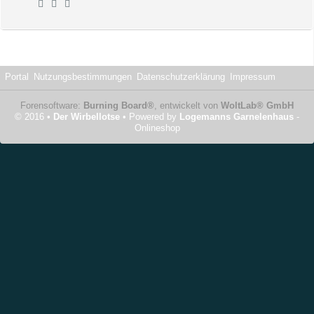
Portal
Nutzungsbestimmungen
Datenschutzerklärung
Impressum
Forensoftware:
Burning Board®
, entwickelt von
WoltLab® GmbH
© 2016 •
Der Wirbellotse
• Powered by
Logemanns Garnelenhaus
-
Onlineshop