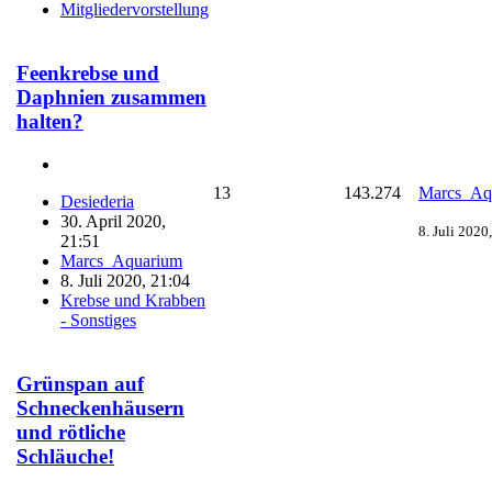
Mitgliedervorstellung
Feenkrebse und
Daphnien zusammen
halten?
13
143.274
Marcs_Aq
Desiederia
30. April 2020,
8. Juli 2020
21:51
Marcs_Aquarium
8. Juli 2020, 21:04
Krebse und Krabben
- Sonstiges
Grünspan auf
Schneckenhäusern
und rötliche
Schläuche!