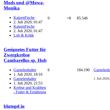
Mods und @Mowa-
Monika
KatzenFische
0
+8
85.546
2. Juli 2020, 01:47
KatzenFische
2. Juli 2020, 01:47
Lob & Kritik
Geeignetes Futter für
Zwergkrebse
Cambarellus sp. Hub
Garnelenhalter
6
184.190
Garnelenha
1. Juli 2020, 18:16
Garnelenhalter
1. Juli 2020
1. Juli 2020, 21:53
Krebse und Krabben
- Futter & Ernährung
blutegel in