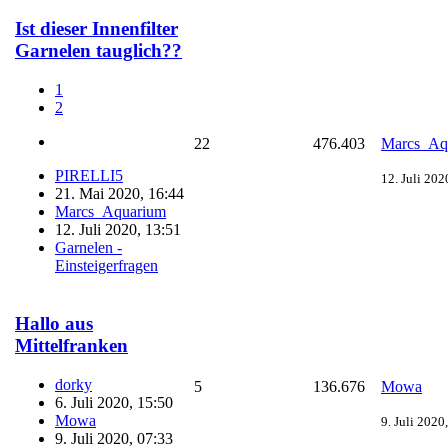
Ist dieser Innenfilter
Garnelen tauglich??
1
2
22
476.403
Marcs_Aq
PIRELLI5
12. Juli 202
21. Mai 2020, 16:44
Marcs_Aquarium
12. Juli 2020, 13:51
Garnelen -
Einsteigerfragen
Hallo aus
Mittelfranken
dorky
5
136.676
Mowa
6. Juli 2020, 15:50
Mowa
9. Juli 2020
9. Juli 2020, 07:33