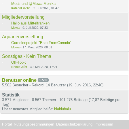
Mods und @Mowa-Monika
KatzenFische
-
2. Juli 2020, 01:47
Mitgliedervorstellung
Hallo aus Mittelfranken
Mowa
-
9. Juli 2020, 07:33
Aquarienvorstellung
Garnelenprojekt "BackFromCanada"
Mowa
-
17. März 2020, 08:01
Sonstiges - Kein Thema
Off-Topic
NebelGeîst
-
30. Mai 2020, 17:21
Benutzer online
5.502
5.502 Besucher - Rekord: 14 Benutzer (
19. Juni 2016, 22:46
)
Statistik
3.571 Mitglieder - 8.567 Themen - 101.276 Beiträge (17,87 Beiträge pro
Tag)
Unser neuestes Mitglied heißt:
blablubalu
.
Portal
Nutzungsbestimmungen
Datenschutzerklärung
Impressum