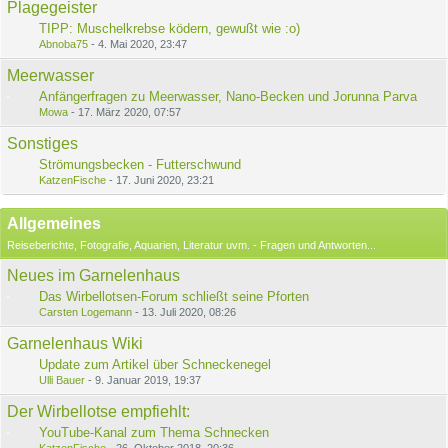
Plagegeister
TIPP: Muschelkrebse ködern, gewußt wie :o)
Abnoba75
-
4. Mai 2020, 23:47
Meerwasser
Anfängerfragen zu Meerwasser, Nano-Becken und Jorunna Parva
Mowa
-
17. März 2020, 07:57
Sonstiges
Strömungsbecken - Futterschwund
KatzenFische
-
17. Juni 2020, 23:21
Allgemeines
Reiseberichte, Fotografie, Aquarien, Literatur uvm. - Fragen und Antworten...
Neues im Garnelenhaus
Das Wirbellotsen-Forum schließt seine Pforten
Carsten Logemann
-
13. Juli 2020, 08:26
Garnelenhaus Wiki
Update zum Artikel über Schneckenegel
Ulli Bauer
-
9. Januar 2019, 19:37
Der Wirbellotse empfiehlt:
YouTube-Kanal zum Thema Schnecken
KatzenFische
-
26. Oktober 2018, 20:36