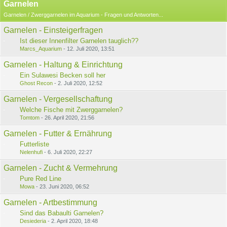
Garnelen
Garnelen / Zwerggarnelen im Aquarium - Fragen und Antworten...
Garnelen - Einsteigerfragen
Ist dieser Innenfilter Garnelen tauglich??
Marcs_Aquarium
-
12. Juli 2020, 13:51
Garnelen - Haltung & Einrichtung
Ein Sulawesi Becken soll her
Ghost Recon
-
2. Juli 2020, 12:52
Garnelen - Vergesellschaftung
Welche Fische mit Zwerggarnelen?
Tomtom
-
26. April 2020, 21:56
Garnelen - Futter & Ernährung
Futterliste
Nelenhufi
-
6. Juli 2020, 22:27
Garnelen - Zucht & Vermehrung
Pure Red Line
Mowa
-
23. Juni 2020, 06:52
Garnelen - Artbestimmung
Sind das Babaulti Garnelen?
Desiederia
-
2. April 2020, 18:48