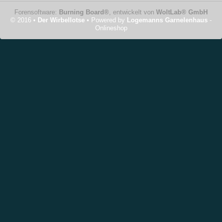
Forensoftware:
Burning Board®
, entwickelt von
WoltLab® GmbH
© 2016 •
Der Wirbellotse
• Powered by
Logemanns Garnelenhaus
-
Onlineshop