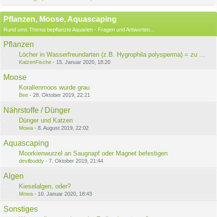
Pflanzen, Moose, Aquascaping
Rund ums Thema bepflanzte Aquarien - Fragen und Antworten...
Pflanzen
Löcher in Wasserfreundarten (z.B. Hygrophila polysperma) = zu wenig Po4?
KatzenFische
-
15. Januar 2020, 18:20
Moose
Korallenmoos wurde grau
Bee
-
28. Oktober 2019, 22:21
Nährstoffe / Dünger
Dünger und Katzen
Mowa
-
8. August 2019, 22:02
Aquascaping
Moorkienwurzel an Saugnapf oder Magnet befestigen
devilbuddy
-
7. Oktober 2019, 21:44
Algen
Kieselalgen, oder?
Mowa
-
10. Januar 2020, 18:43
Sonstiges