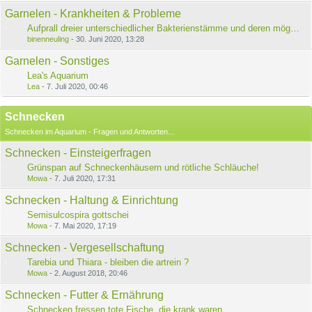
Garnelen - Krankheiten & Probleme
Aufprall dreier unterschiedlicher Bakterienstämme und deren mögliche Infektion
binenneuling
-
30. Juni 2020, 13:28
Garnelen - Sonstiges
Lea's Aquarium
Lea
-
7. Juli 2020, 00:46
Schnecken
Schnecken im Aquarium - Fragen und Antworten...
Schnecken - Einsteigerfragen
Grünspan auf Schneckenhäusern und rötliche Schläuche!
Mowa
-
7. Juli 2020, 17:31
Schnecken - Haltung & Einrichtung
Semisulcospira gottschei
Mowa
-
7. Mai 2020, 17:19
Schnecken - Vergesellschaftung
Tarebia und Thiara - bleiben die artrein ?
Mowa
-
2. August 2018, 20:46
Schnecken - Futter & Ernährung
Schnecken fressen tote Fische, die krank waren