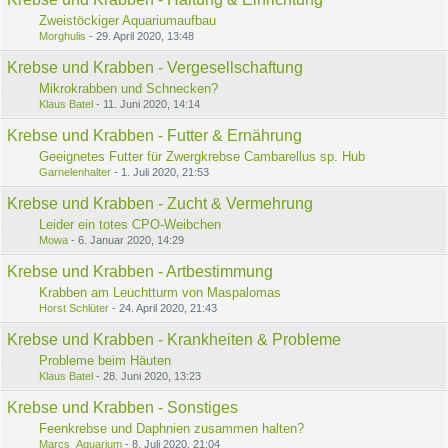
Zweistöckiger Aquariumaufbau
Morghulis
-
29. April 2020, 13:48
Krebse und Krabben - Vergesellschaftung
Mikrokrabben und Schnecken?
Klaus Batel
-
11. Juni 2020, 14:14
Krebse und Krabben - Futter & Ernährung
Geeignetes Futter für Zwergkrebse Cambarellus sp. Hub
Garnelenhalter
-
1. Juli 2020, 21:53
Krebse und Krabben - Zucht & Vermehrung
Leider ein totes CPO-Weibchen
Mowa
-
6. Januar 2020, 14:29
Krebse und Krabben - Artbestimmung
Krabben am Leuchtturm von Maspalomas
Horst Schlüter
-
24. April 2020, 21:43
Krebse und Krabben - Krankheiten & Probleme
Probleme beim Häuten
Klaus Batel
-
28. Juni 2020, 13:23
Krebse und Krabben - Sonstiges
Feenkrebse und Daphnien zusammen halten?
Marcs_Aquarium
-
8. Juli 2020, 21:04