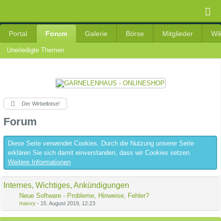
Portal
Forum
Galerie
Börse
Mitglieder
Wik
Unerledigte Themen
Der Wirbellotse!
Forum
Diese Seite verwendet Cookies. Durch die Nutzung unserer Seite
erklären Sie sich damit einverstanden, dass wir Cookies setzen.
Weitere Informationen
Internes, Wichtiges, Ankündigungen
Neue Software - Probleme, Hinweise, Fehler?
mavvy
-
15. August 2019, 12:23