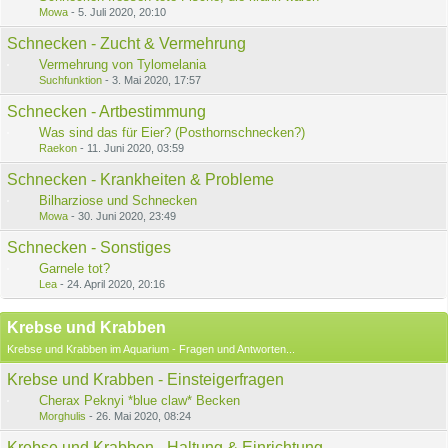
Mowa
-
5. Juli 2020, 20:10
Schnecken - Zucht & Vermehrung
Vermehrung von Tylomelania
Suchfunktion
-
3. Mai 2020, 17:57
Schnecken - Artbestimmung
Was sind das für Eier? (Posthornschnecken?)
Raekon
-
11. Juni 2020, 03:59
Schnecken - Krankheiten & Probleme
Bilharziose und Schnecken
Mowa
-
30. Juni 2020, 23:49
Schnecken - Sonstiges
Garnele tot?
Lea
-
24. April 2020, 20:16
Krebse und Krabben
Krebse und Krabben im Aquarium - Fragen und Antworten...
Krebse und Krabben - Einsteigerfragen
Cherax Peknyi *blue claw* Becken
Morghulis
-
26. Mai 2020, 08:24
Krebse und Krabben - Haltung & Einrichtung