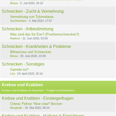
Mowa
-
5. Juli 2020, 20:10
Schnecken - Zucht & Vermehrung
Vermehrung von Tylomelania
Suchfunktion
-
3. Mai 2020, 17:57
Schnecken - Artbestimmung
Was sind das für Eier? (Posthornschnecken?)
Raekon
-
11. Juni 2020, 03:59
Schnecken - Krankheiten & Probleme
Bilharziose und Schnecken
Mowa
-
30. Juni 2020, 23:49
Schnecken - Sonstiges
Garnele tot?
Lea
-
24. April 2020, 20:16
Krebse und Krabben
Krebse und Krabben im Aquarium - Fragen und Antworten...
Krebse und Krabben - Einsteigerfragen
Cherax Peknyi *blue claw* Becken
Morghulis
-
26. Mai 2020, 08:24
Krebse und Krabben - Haltung & Einrichtung