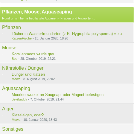
Pflanzen, Moose, Aquascaping
Rund ums Thema bepflanzte Aquarien - Fragen und Antworten...
Pflanzen
Löcher in Wasserfreundarten (z.B. Hygrophila polysperma) = zu wenig Po4?
KatzenFische
-
15. Januar 2020, 18:20
Moose
Korallenmoos wurde grau
Bee
-
28. Oktober 2019, 22:21
Nährstoffe / Dünger
Dünger und Katzen
Mowa
-
8. August 2019, 22:02
Aquascaping
Moorkienwurzel an Saugnapf oder Magnet befestigen
devilbuddy
-
7. Oktober 2019, 21:44
Algen
Kieselalgen, oder?
Mowa
-
10. Januar 2020, 18:43
Sonstiges