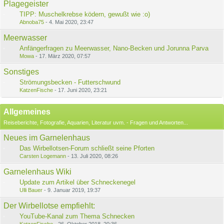
Plagegeister
TIPP: Muschelkrebse ködern, gewußt wie :o)
Abnoba75
-
4. Mai 2020, 23:47
Meerwasser
Anfängerfragen zu Meerwasser, Nano-Becken und Jorunna Parva
Mowa
-
17. März 2020, 07:57
Sonstiges
Strömungsbecken - Futterschwund
KatzenFische
-
17. Juni 2020, 23:21
Allgemeines
Reiseberichte, Fotografie, Aquarien, Literatur uvm. - Fragen und Antworten...
Neues im Garnelenhaus
Das Wirbellotsen-Forum schließt seine Pforten
Carsten Logemann
-
13. Juli 2020, 08:26
Garnelenhaus Wiki
Update zum Artikel über Schneckenegel
Ulli Bauer
-
9. Januar 2019, 19:37
Der Wirbellotse empfiehlt:
YouTube-Kanal zum Thema Schnecken
KatzenFische
-
26. Oktober 2018, 20:36