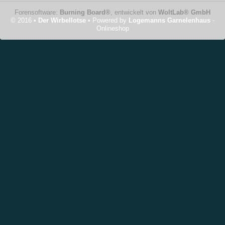
Forensoftware:
Burning Board®
, entwickelt von
WoltLab® GmbH
© 2016 •
Der Wirbellotse
• Powered by
Logemanns Garnelenhaus
-
Onlineshop