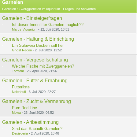
Garnelen
Garnelen / Zwerggarnelen im Aquarium - Fragen und Antworten...
Garnelen - Einsteigerfragen
Ist dieser Innenfilter Garnelen tauglich??
Marcs_Aquarium
-
12. Juli 2020, 13:51
Garnelen - Haltung & Einrichtung
Ein Sulawesi Becken soll her
Ghost Recon
-
2. Juli 2020, 12:52
Garnelen - Vergesellschaftung
Welche Fische mit Zwerggarnelen?
Tomtom
-
26. April 2020, 21:56
Garnelen - Futter & Ernährung
Futterliste
Nelenhufi
-
6. Juli 2020, 22:27
Garnelen - Zucht & Vermehrung
Pure Red Line
Mowa
-
23. Juni 2020, 06:52
Garnelen - Artbestimmung
Sind das Babaulti Garnelen?
Desiederia
-
2. April 2020, 18:48