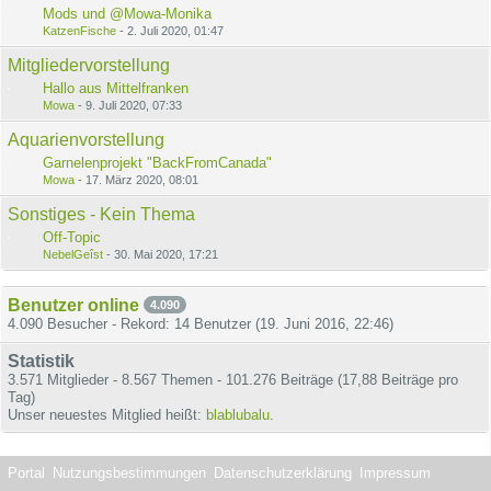
Mods und @Mowa-Monika
KatzenFische
-
2. Juli 2020, 01:47
Mitgliedervorstellung
Hallo aus Mittelfranken
Mowa
-
9. Juli 2020, 07:33
Aquarienvorstellung
Garnelenprojekt "BackFromCanada"
Mowa
-
17. März 2020, 08:01
Sonstiges - Kein Thema
Off-Topic
NebelGeîst
-
30. Mai 2020, 17:21
Benutzer online
4.090
4.090 Besucher - Rekord: 14 Benutzer (
19. Juni 2016, 22:46
)
Statistik
3.571 Mitglieder - 8.567 Themen - 101.276 Beiträge (17,88 Beiträge pro
Tag)
Unser neuestes Mitglied heißt:
blablubalu
.
Portal
Nutzungsbestimmungen
Datenschutzerklärung
Impressum