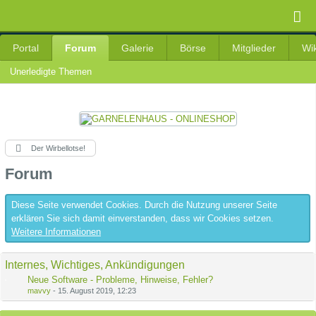
Portal
Forum
Galerie
Börse
Mitglieder
Wik
Unerledigte Themen
Der Wirbellotse!
Forum
Diese Seite verwendet Cookies. Durch die Nutzung unserer Seite
erklären Sie sich damit einverstanden, dass wir Cookies setzen.
Weitere Informationen
Internes, Wichtiges, Ankündigungen
Neue Software - Probleme, Hinweise, Fehler?
mavvy
-
15. August 2019, 12:23