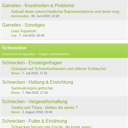
Garnelen - Krankheiten & Probleme
Aufprall dreier unterschiedlicher Bakterienstämme und deren mögliche Infektion
binenneuling
-
30. Juni 2020, 13:28
Garnelen - Sonstiges
Lea's Aquarium
Lea
-
7. Juli 2020, 00:46
Schnecken
Schnecken im Aquarium - Fragen und Antworten...
Schnecken - Einsteigerfragen
Grünspan auf Schneckenhäusern und rötliche Schläuche!
Mowa
-
7. Juli 2020, 17:31
Schnecken - Haltung & Einrichtung
Semisulcospira gottschei
Mowa
-
7. Mai 2020, 17:19
Schnecken - Vergesellschaftung
Tarebia und Thiara - bleiben die artrein ?
Mowa
-
2. August 2018, 20:46
Schnecken - Futter & Ernährung
Schnecken fressen tote Fische, die krank waren