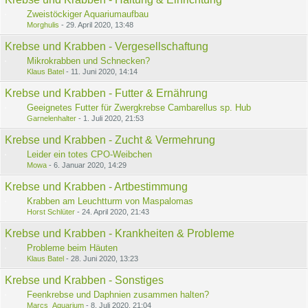
Zweistöckiger Aquariumaufbau
Morghulis
-
29. April 2020, 13:48
Krebse und Krabben - Vergesellschaftung
Mikrokrabben und Schnecken?
Klaus Batel
-
11. Juni 2020, 14:14
Krebse und Krabben - Futter & Ernährung
Geeignetes Futter für Zwergkrebse Cambarellus sp. Hub
Garnelenhalter
-
1. Juli 2020, 21:53
Krebse und Krabben - Zucht & Vermehrung
Leider ein totes CPO-Weibchen
Mowa
-
6. Januar 2020, 14:29
Krebse und Krabben - Artbestimmung
Krabben am Leuchtturm von Maspalomas
Horst Schlüter
-
24. April 2020, 21:43
Krebse und Krabben - Krankheiten & Probleme
Probleme beim Häuten
Klaus Batel
-
28. Juni 2020, 13:23
Krebse und Krabben - Sonstiges
Feenkrebse und Daphnien zusammen halten?
Marcs_Aquarium
-
8. Juli 2020, 21:04