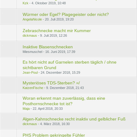
Kzk
4. Oktober 2019, 10:48
Würmer oder Egel? Plagegeister oder nicht?
AngelaNicole
20. Juli 2019, 19:20
Zebraschnecke macht mir Kummer
dickmaus
9. Juli 2019, 12:26
Inaktive Blasenschnecken
Miesmuschel
16. Juni 2019, 17:39
Es hört nicht auf Garnelen sterben täglich / ohne
sichtbaren Grund
Jean-Poul
24. Dezember 2018, 15:29
Mysteriöses TDS-Sterben? =/
KatzenFische
9. Dezember 2018, 21:43
Woran erkennt man zuverlässig, dass eine
Posthornschnecke tot ist?
Maja
22. April 2018, 20:33
Algen-Kahnschnecke recht inaktiv und gelblicher Fuß
dickmaus
4. März 2018, 16:30
PHS Problem gekringelte Fühler