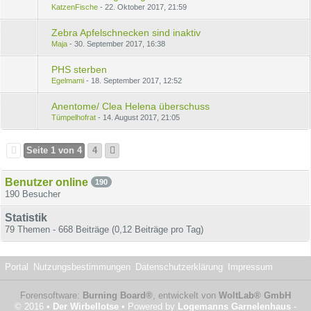
KatzenFische
22. Oktober 2017, 21:59
Zebra Apfelschnecken sind inaktiv
Maja
30. September 2017, 16:38
PHS sterben
Egelmami
18. September 2017, 12:52
Anentome/ Clea Helena überschuss
Tümpelhofrat
14. August 2017, 21:05
Seite 1 von 4
4
Benutzer online
190
190 Besucher
Statistik
79 Themen - 668 Beiträge (0,12 Beiträge pro Tag)
Portal
Nutzungsbestimmungen
Datenschutzerklärung
Impressum
Forensoftware:
Burning Board®
, entwickelt von
WoltLab® GmbH
© 2016 •
Der Wirbellotse
• Powered by
Logemanns Garnelenhaus
-