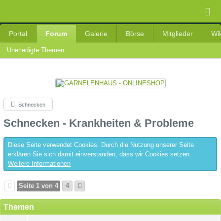
Portal
Forum
Galerie
Börse
Mitglieder
Wik
Unerledigte Themen
Schnecken
Schnecken - Krankheiten & Probleme
Diese Seite verwendet Cookies. Durch die Nutzung unserer Seite
erklären Sie sich damit einverstanden, dass wir Cookies setzen.
Weitere Informationen
Seite 1 von 4
4
Themen