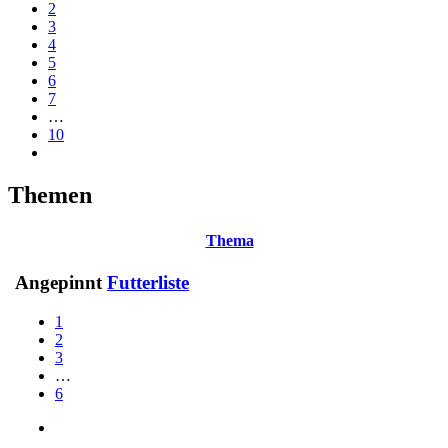
2
3
4
5
6
7
…
10
Themen
Thema
Angepinnt
Futterliste
1
2
3
…
6