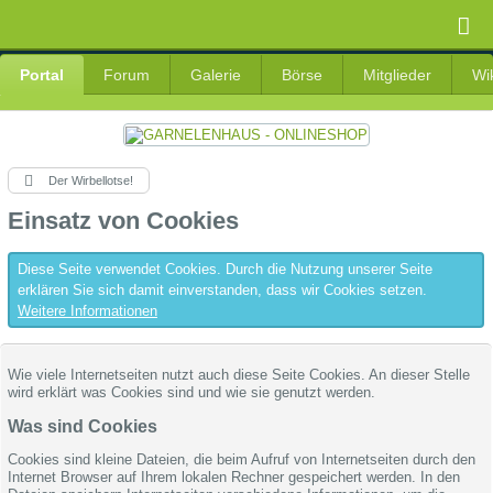
Portal
Forum
Galerie
Börse
Mitglieder
Wi
Der Wirbellotse!
Einsatz von Cookies
Diese Seite verwendet Cookies. Durch die Nutzung unserer Seite
erklären Sie sich damit einverstanden, dass wir Cookies setzen.
Weitere Informationen
Wie viele Internetseiten nutzt auch diese Seite Cookies. An dieser Stelle
wird erklärt was Cookies sind und wie sie genutzt werden.
Was sind Cookies
Cookies sind kleine Dateien, die beim Aufruf von Internetseiten durch den
Internet Browser auf Ihrem lokalen Rechner gespeichert werden. In den