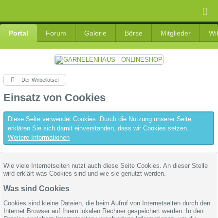
Portal
Forum
Galerie
Börse
Mitglieder
Wi
Der Wirbellotse!
Einsatz von Cookies
Diese Seite verwendet Cookies. Durch die Nutzung unserer Seite
erklären Sie sich damit einverstanden, dass wir Cookies setzen.
Weitere Informationen
Wie viele Internetseiten nutzt auch diese Seite Cookies. An dieser Stelle
wird erklärt was Cookies sind und wie sie genutzt werden.
Was sind Cookies
Cookies sind kleine Dateien, die beim Aufruf von Internetseiten durch den
Internet Browser auf Ihrem lokalen Rechner gespeichert werden. In den