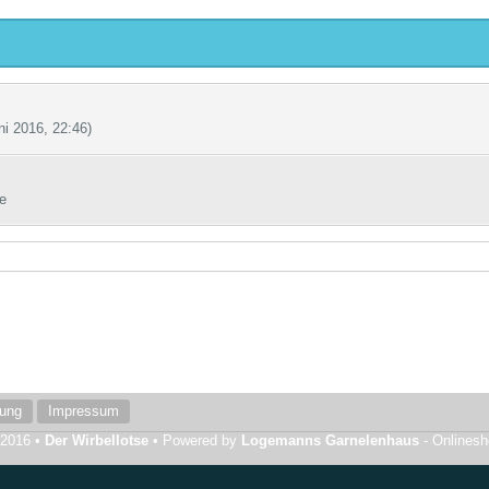
ni 2016, 22:46
)
e
rung
Impressum
 2016 •
Der Wirbellotse
• Powered by
Logemanns Garnelenhaus
- Onlines