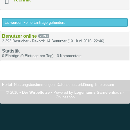
Es wurden keine Einträge gefunden.
Benutzer online
2.393
2.393 Besucher - Rekord: 14 Benutzer (
19. Juni 2016, 22:46
)
Statistik
0 Einträge (0 Einträge pro Tag) - 0 Kommentare
Portal
Nutzungsbestimmungen
Datenschutzerklärung
Impressum
© 2016 •
Der Wirbellotse
• Powered by
Logemanns Garnelenhaus
-
Onlineshop