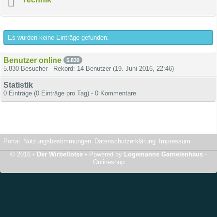
Es wurden keine Einträge gefunden.
Benutzer online
5.830
5.830 Besucher - Rekord: 14 Benutzer (
19. Juni 2016, 22:46
)
Statistik
0 Einträge (0 Einträge pro Tag) - 0 Kommentare
Portal
Nutzungsbestimmungen
Datenschutzerklärung
Impressum
© 2016 •
Der Wirbellotse
• Powered by
Logemanns Garnelenhaus
-
Onlineshop