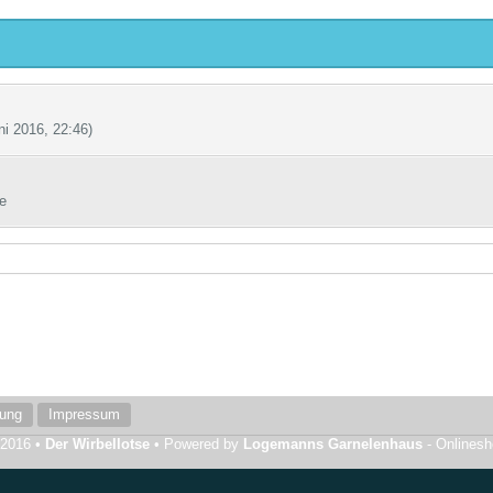
ni 2016, 22:46
)
e
rung
Impressum
 2016 •
Der Wirbellotse
• Powered by
Logemanns Garnelenhaus
- Onlines