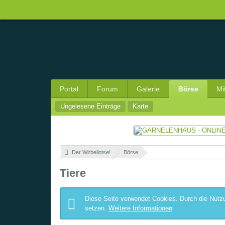
Portal
Forum
Galerie
Börse
Mi
Ungelesene Einträge
Karte
Der Wirbellotse!
»
Börse
»
Tiere
Diese Seite verwendet Cookies. Durch die Nutzu
setzen.
Weitere Informationen