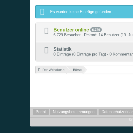
Es wurden keine Einträge gefunden.
Benutzer online
6.729
6.729 Besucher - Rekord: 14 Benutzer (
19. Ju
Statistik
0 Einträge (0 Einträge pro Tag) - 0 Kommentar
Der Wirbellotse!
»
Börse
»
Portal
Nutzungsbestimmungen
Datenschutzerklä
©