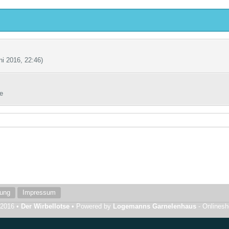
ni 2016, 22:46
)
e
rung
Impressum
 2016 •
Der Wirbellotse
• Powered by
Logemanns Garnelenhaus
- Onlines