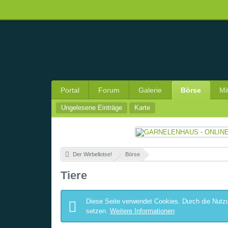
Portal
Forum
Galerie
Börse
Mi
Ungelesene Einträge
Karte
Der Wirbellotse!
»
Börse
»
Tiere
Diese Seite verwendet Cookies. Durch die Nutzu
setzen.
Weitere Informationen