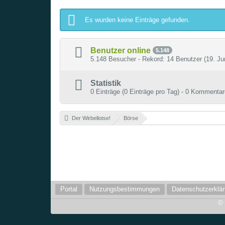
Es wurden keine Einträge gefunden.
Benutzer online
5.148
5.148 Besucher - Rekord: 14 Benutzer (
19. Ju
Statistik
0 Einträge (0 Einträge pro Tag) - 0 Kommentar
Der Wirbellotse!
»
Börse
»
Portal
Nutzungsbestimmungen
Datenschutzerklä
©