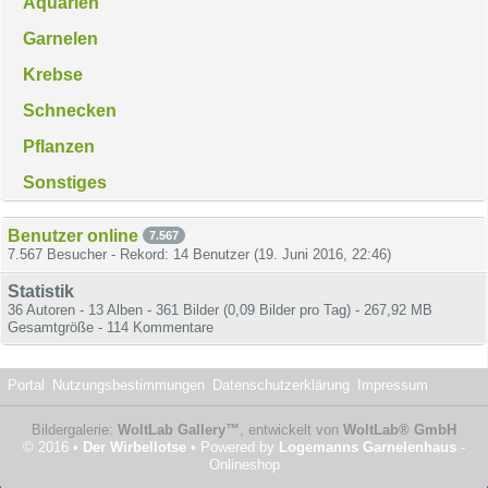
Aquarien
Garnelen
Krebse
Schnecken
Pflanzen
Sonstiges
Benutzer online
7.567
7.567 Besucher - Rekord: 14 Benutzer (
19. Juni 2016, 22:46
)
Statistik
36 Autoren - 13 Alben - 361 Bilder (0,09 Bilder pro Tag) - 267,92 MB
Gesamtgröße - 114 Kommentare
Portal
Nutzungsbestimmungen
Datenschutzerklärung
Impressum
Bildergalerie:
WoltLab Gallery™
, entwickelt von
WoltLab® GmbH
© 2016 •
Der Wirbellotse
• Powered by
Logemanns Garnelenhaus
-
Onlineshop