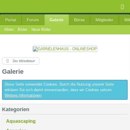
Portal
Forum
Galerie
Börse
Mitglieder
Wik
Alben
Bilder
Neue Bilder
Der Wirbellotse!
Galerie
Diese Seite verwendet Cookies. Durch die Nutzung unserer Seite
erklären Sie sich damit einverstanden, dass wir Cookies setzen.
Weitere Informationen
Kategorien
Aquascaping