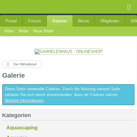
Portal
Forum
Galerie
Börse
Mitglieder
Wik
Alben
Bilder
Neue Bilder
Der Wirbellotse!
Galerie
Diese Seite verwendet Cookies. Durch die Nutzung unserer Seite
erklären Sie sich damit einverstanden, dass wir Cookies setzen.
Weitere Informationen
Kategorien
Aquascaping