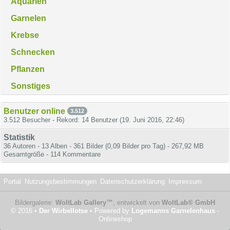
Aquarien
Garnelen
Krebse
Schnecken
Pflanzen
Sonstiges
Benutzer online
3.512
3.512 Besucher - Rekord: 14 Benutzer (
19. Juni 2016, 22:46
)
Statistik
36 Autoren - 13 Alben - 361 Bilder (0,09 Bilder pro Tag) - 267,92 MB
Gesamtgröße - 114 Kommentare
Portal
Nutzungsbestimmungen
Datenschutzerklärung
Impressum
Bildergalerie:
WoltLab Gallery™
, entwickelt von
WoltLab® GmbH
© 2016 •
Der Wirbellotse
• Powered by
Logemanns Garnelenhaus
-
Onlineshop