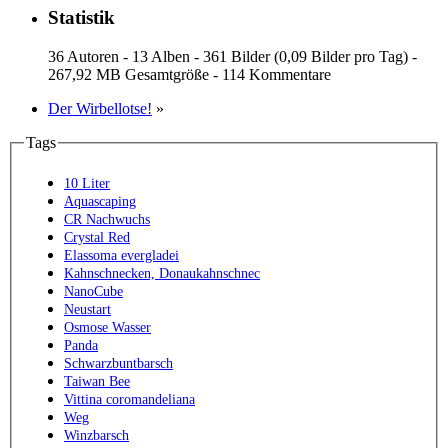
Statistik
36 Autoren - 13 Alben - 361 Bilder (0,09 Bilder pro Tag) -
267,92 MB Gesamtgröße - 114 Kommentare
Der Wirbellotse!
»
Tags
10 Liter
Aquascaping
CR Nachwuchs
Crystal Red
Elassoma evergladei
Kahnschnecken, Donaukahnschnec
NanoCube
Neustart
Osmose Wasser
Panda
Schwarzbuntbarsch
Taiwan Bee
Vittina coromandeliana
Weg
Winzbarsch