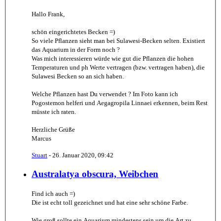
Hallo Frank,
schön eingerichtetes Becken =)
So viele Pflanzen sieht man bei Sulawesi-Becken selten. Existiert
das Aquarium in der Form noch ?
Was mich interessieren würde wie gut die Pflanzen die hohen
Temperaturen und ph Werte vertragen (bzw. vertragen haben), die
Sulawesi Becken so an sich haben.
Welche Pflanzen hast Du verwendet ? Im Foto kann ich
Pogostemon helferi und Aegagropila Linnaei erkennen, beim Rest
müsste ich raten.
Herzliche Grüße
Marcus
Stuart
-
26. Januar 2020, 09:42
Australatya obscura, Weibchen
Find ich auch =)
Die ist echt toll gezeichnet und hat eine sehr schöne Farbe.
Wie groß sollte ein Aquarium mindestens sein um die Art zu