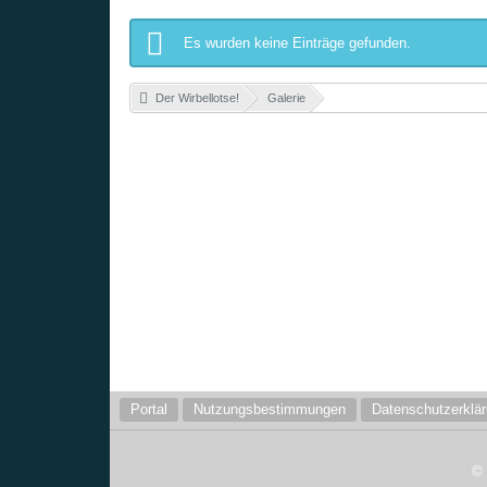
Es wurden keine Einträge gefunden.
Der Wirbellotse!
»
Galerie
»
Portal
Nutzungsbestimmungen
Datenschutzerklä
©