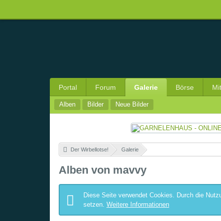
Portal
Forum
Galerie
Börse
Mi
Alben
Bilder
Neue Bilder
Der Wirbellotse!
»
Galerie
»
Alben von mavvy
Diese Seite verwendet Cookies. Durch die Nutzu
setzen.
Weitere Informationen