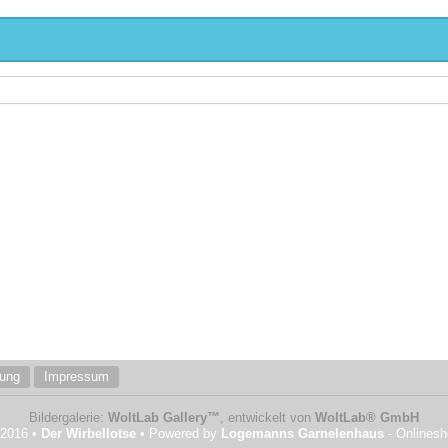
rung
Impressum
Bildergalerie:
WoltLab Gallery™
, entwickelt von
WoltLab® GmbH
 2016 •
Der Wirbellotse
• Powered by
Logemanns Garnelenhaus
- Onlines