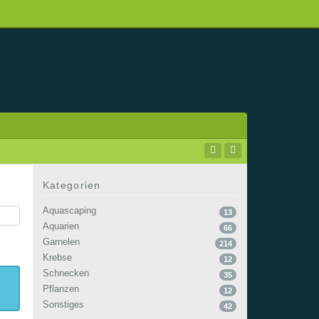
Kategorien
Aquascaping
13
Aquarien
66
Garnelen
214
Krebse
12
Schnecken
35
Pflanzen
12
Sonstiges
42