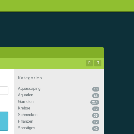
Kategorien
Aquascaping
13
Aquarien
66
Garnelen
214
Krebse
12
Schnecken
35
Pflanzen
12
Sonstiges
42