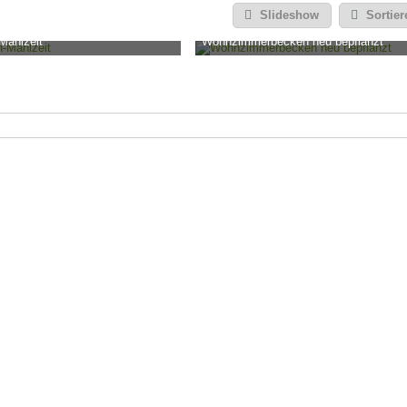
Slideshow
Sortier
Mahlzeit
Wohnzimmerbecken neu bepflanzt
6. April 2018, 18:43
stepra
-
16. April 2018, 18:43
0
1
6.697
0
2