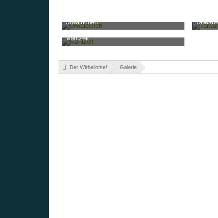
Urwäldchen
Taiwan-
stepra
-
16. Juli 2018, 19:22
stepra
-
1
Mahlzeit
7.917
0
1
3.116
stepra
-
16. April 2018, 18:43
3.187
0
3
Der Wirbellotse!
»
Galerie
»