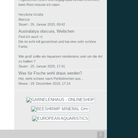
beim Rest müsste ich raten.
Herzliche Grüße
Marcus
Stuart
-
26. Januar 2020, 09:42
Australatya obscura, Weibchen
Find ich auch =)
Die ist echt toll gezeichnet und hat eine sehr schöne
Farbe.
Wie groß sollte ein Aquarium mindestens sein um die Art
zu hallten ?
Stuart
-
25. Januar 2020, 17:41
Was für Fische wohl draus werden?
Hei, sieht schwer nach Perlhühnchen aus...
Mowa
-
29. Dezember 2019, 17:14