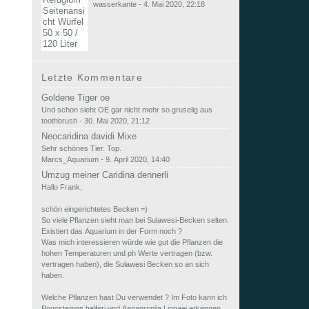
wasserkante
-
4. Mai 2020, 22:18
Letzte Kommentare
Goldene Tiger oe
Und schon sieht OE gar nicht mehr so gruselig aus
toothbrush
-
30. Mai 2020, 21:12
Neocaridina davidi Mixe
Sehr schönes Tier. Top.
Marcs_Aquarium
-
9. April 2020, 14:40
Umzug meiner Caridina dennerli
Hallo Frank,
schön eingerichtetes Becken =)
So viele Pflanzen sieht man bei Sulawesi-Becken selten.
Existiert das Aquarium in der Form noch ?
Was mich interessieren würde wie gut die Pflanzen die
hohen Temperaturen und ph Werte vertragen (bzw.
vertragen haben), die Sulawesi Becken so an sich
haben.
Welche Pflanzen hast Du verwendet ? Im Foto kann ich
Pogostemon helferi und Aegagropila Linnaei erkennen,