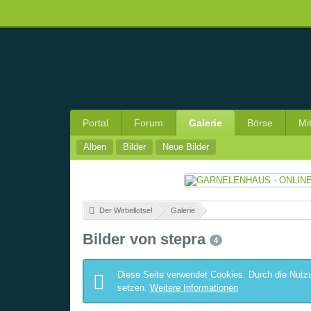
Portal
Forum
Galerie
Börse
Mi
Alben
Bilder
Neue Bilder
Der Wirbellotse!
»
Galerie
»
Bilder von stepra
4
Diese Seite verwendet Cookies. Durch die Nutzu
setzen.
Weitere Informationen