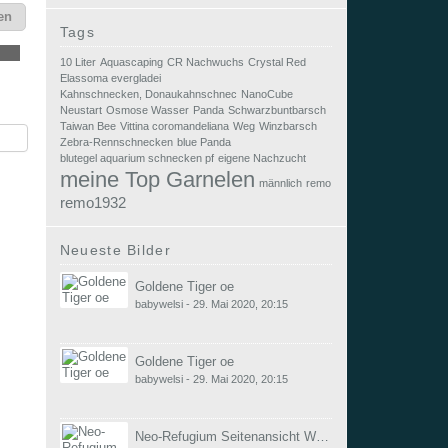
en
Tags
10 Liter
Aquascaping
CR Nachwuchs
Crystal Red
Elassoma evergladei
Kahnschnecken, Donaukahnschnec
NanoCube
Neustart
Osmose Wasser
Panda
Schwarzbuntbarsch
Taiwan Bee
Vittina coromandeliana
Weg
Winzbarsch
Zebra-Rennschnecken
blue Panda
blutegel aquarium schnecken pf
eigene Nachzucht
meine Top Garnelen
männlich
remo
remo1932
Neueste Bilder
Goldene Tiger oe
babywelsi
-
29. Mai 2020, 20:15
Goldene Tiger oe
babywelsi
-
29. Mai 2020, 20:15
Neo-Refugium Seitenansicht Würfel 50 x 50 / 120 Lite