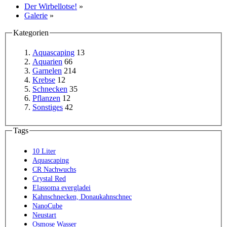
Der Wirbellotse!
»
Galerie
»
Kategorien
Aquascaping
13
Aquarien
66
Garnelen
214
Krebse
12
Schnecken
35
Pflanzen
12
Sonstiges
42
Tags
10 Liter
Aquascaping
CR Nachwuchs
Crystal Red
Elassoma evergladei
Kahnschnecken, Donaukahnschnec
NanoCube
Neustart
Osmose Wasser