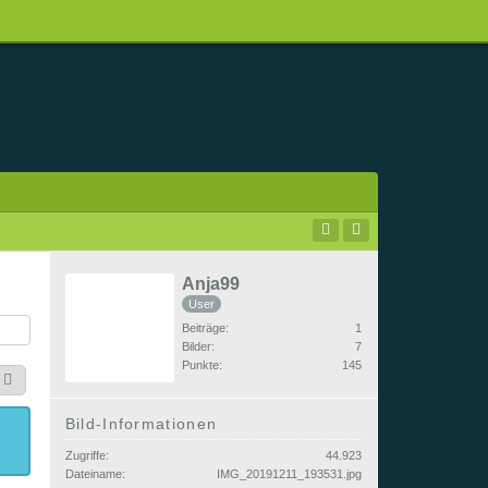
Anja99
User
Beiträge
1
Bilder
7
Punkte
145
Bild-Informationen
Zugriffe
44.923
Dateiname
IMG_20191211_193531.jpg