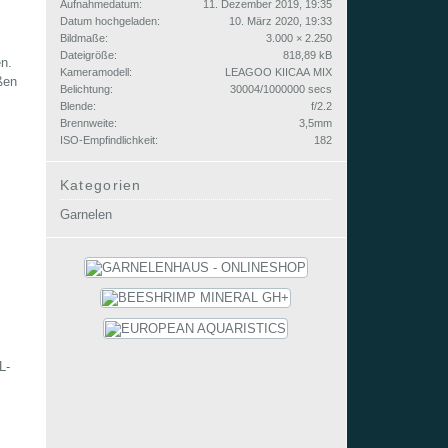
Aufnahmedatum
11. Dezember 2019, 19:35
Datum hochgeladen
10. März 2020, 19:33
Bildmaße
3.000 × 2.250
Dateigröße
818,89 kB
n.
Kameramodell
LEAGOO KIICAA MIX
ßen
Belichtung
30004/1000000 secs
Blende
f/2.2
Brennweite
3,5mm
ISO-Empfindlichkeit
182
Kategorien
Garnelen
L-