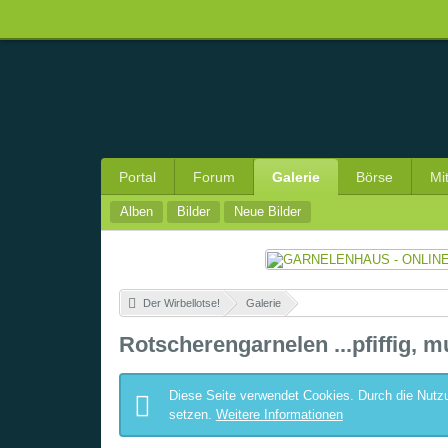
Portal
Forum
Galerie
Börse
Mi
Alben
Bilder
Neue Bilder
Der Wirbellotse!
»
Galerie
»
Rotscherengarnelen ...pfiffig, m
Diese Seite verwendet Cookies. Durch die Nutzu
setzen.
Weitere Informationen