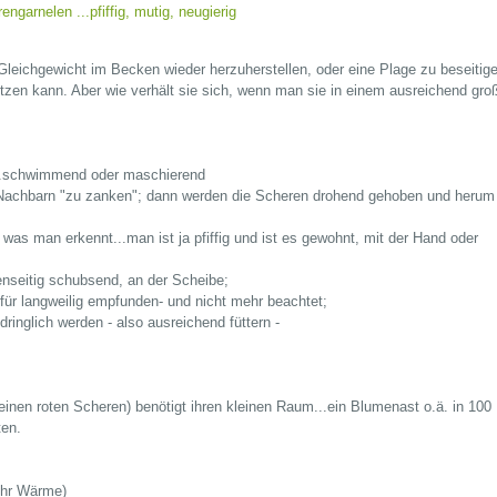
Gleichgewicht im Becken wieder herzuherstellen, oder eine Plage zu beseitige
tzen kann. Aber wie verhält sie sich, wenn man sie in einem ausreichend gro
...schwimmend oder maschierend
 Nachbarn "zu zanken"; dann werden die Scheren drohend gehoben und herum
was man erkennt...man ist ja pfiffig und ist es gewohnt, mit der Hand oder
enseitig schubsend, an der Scheibe;
für langweilig empfunden- und nicht mehr beachtet;
inglich werden - also ausreichend füttern -
leinen roten Scheren) benötigt ihren kleinen Raum...ein Blumenast o.ä. in 100 
ten.
ehr Wärme)