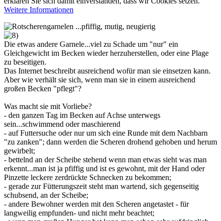
erklären Sie sich damit einverstanden, dass wir Cookies setzen.
Weitere Informationen
Die etwas andere Garnele...viel zu Schade um "nur" ein
Gleichgewicht im Becken wieder herzuherstellen, oder eine Plage
zu beseitigen.
Das Internet beschreibt ausreichend wofür man sie einsetzen kann.
Aber wie verhält sie sich, wenn man sie in einem ausreichend
großen Becken "pflegt"?
Was macht sie mit Vorliebe?
- den ganzen Tag im Becken auf Achse unterwegs
sein...schwimmend oder maschierend
- auf Futtersuche oder nur um sich eine Runde mit dem Nachbarn
"zu zanken"; dann werden die Scheren drohend gehoben und herum
gewirbelt;
- bettelnd an der Scheibe stehend wenn man etwas sieht was man
erkennt...man ist ja pfiffig und ist es gewohnt, mit der Hand oder
Pinzette leckere zerdrückte Schnecken zu bekommen;
- gerade zur Fütterungszeit steht man wartend, sich gegenseitig
schubsend, an der Scheibe;
- andere Bewohner werden mit den Scheren angetastet - für
langweilig empfunden- und nicht mehr beachtet;