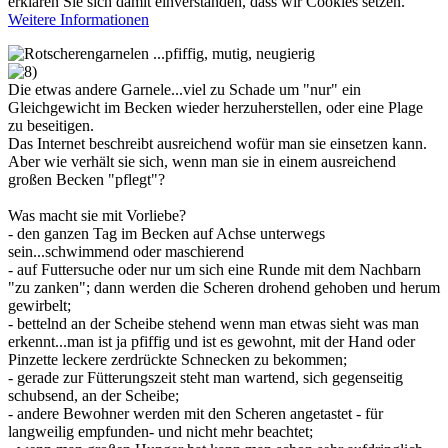
erklären Sie sich damit einverstanden, dass wir Cookies setzen.
Weitere Informationen
Die etwas andere Garnele...viel zu Schade um "nur" ein
Gleichgewicht im Becken wieder herzuherstellen, oder eine Plage
zu beseitigen.
Das Internet beschreibt ausreichend wofür man sie einsetzen kann.
Aber wie verhält sie sich, wenn man sie in einem ausreichend
großen Becken "pflegt"?
Was macht sie mit Vorliebe?
- den ganzen Tag im Becken auf Achse unterwegs
sein...schwimmend oder maschierend
- auf Futtersuche oder nur um sich eine Runde mit dem Nachbarn
"zu zanken"; dann werden die Scheren drohend gehoben und herum
gewirbelt;
- bettelnd an der Scheibe stehend wenn man etwas sieht was man
erkennt...man ist ja pfiffig und ist es gewohnt, mit der Hand oder
Pinzette leckere zerdrückte Schnecken zu bekommen;
- gerade zur Fütterungszeit steht man wartend, sich gegenseitig
schubsend, an der Scheibe;
- andere Bewohner werden mit den Scheren angetastet - für
langweilig empfunden- und nicht mehr beachtet;