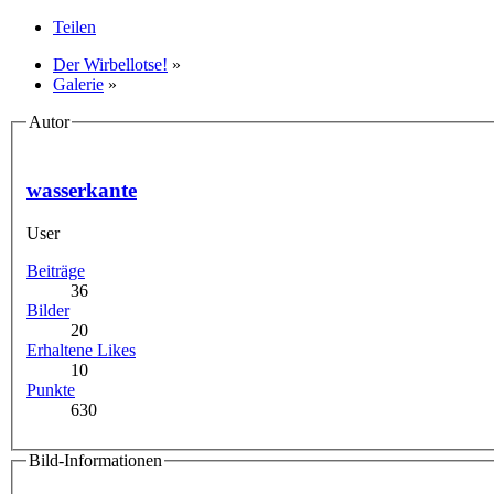
Teilen
Der Wirbellotse!
»
Galerie
»
Autor
wasserkante
User
Beiträge
36
Bilder
20
Erhaltene Likes
10
Punkte
630
Bild-Informationen