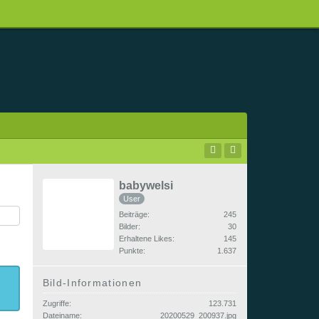
babywelsi
User
Beiträge
245
Bilder
30
Erhaltene Likes
145
Punkte
1.637
Bild-Informationen
Zugriffe
123.731
Dateiname
20200529_200937.jpg