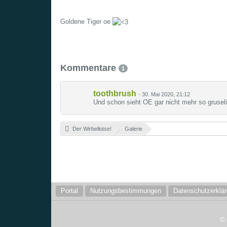
Goldene Tiger oe
Kommentare
1
toothbrush
-
30. Mai 2020, 21:12
Und schon sieht OE gar nicht mehr so grusel
Der Wirbellotse!
»
Galerie
»
Portal
Nutzungsbestimmungen
Datenschutzerklä
©