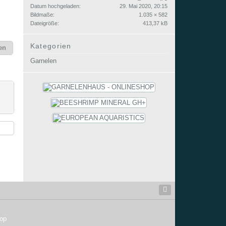
Datum hochgeladen
29. Mai 2020, 20:15
Bildmaße
1.035 × 582
Dateigröße
413,37 kB
Kategorien
en
Garnelen
hop