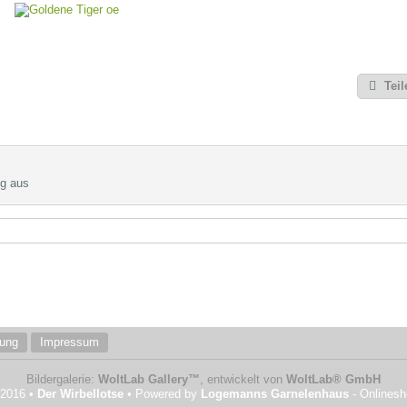
Teil
ig aus
rung
Impressum
Bildergalerie:
WoltLab Gallery™
, entwickelt von
WoltLab® GmbH
 2016 •
Der Wirbellotse
• Powered by
Logemanns Garnelenhaus
- Onlines