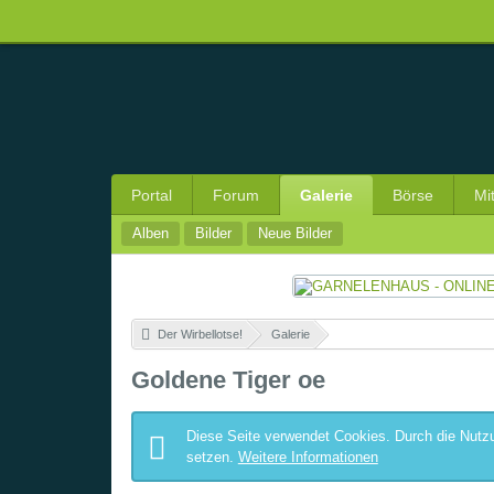
Portal
Forum
Galerie
Börse
Mi
Alben
Bilder
Neue Bilder
Der Wirbellotse!
»
Galerie
»
Goldene Tiger oe
Diese Seite verwendet Cookies. Durch die Nutzu
setzen.
Weitere Informationen