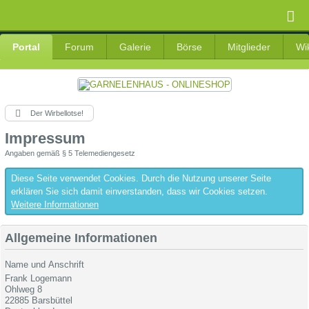
Portal
Forum
Galerie
Börse
Mitglieder
Wi
Der Wirbellotse!
Impressum
Angaben gemäß § 5 Telemediengesetz
Diese Seite verwendet Cookies. Durch die Nutzung unserer Seite
erklären Sie sich damit einverstanden, dass wir Cookies setzen.
Weitere Informationen
Allgemeine Informationen
Name und Anschrift
Frank Logemann
Ohlweg 8
22885 Barsbüttel