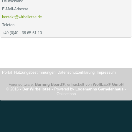
Deutschland
E-Mail-Adresse
kontakt@wirbellotse.de
Telefon
+49 (0)40 - 38 65 51 10
Portal
Nutzungsbestimmungen
Datenschutzerklärung
Impressum
Forensoftware:
Burning Board®
, entwickelt von
WoltLab® GmbH
© 2016 •
Der Wirbellotse
• Powered by
Logemanns Garnelenhaus
-
Onlineshop