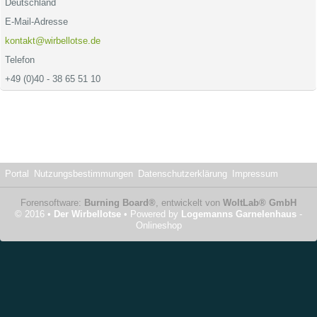
Deutschland
E-Mail-Adresse
kontakt@wirbellotse.de
Telefon
+49 (0)40 - 38 65 51 10
Portal
Nutzungsbestimmungen
Datenschutzerklärung
Impressum
Forensoftware:
Burning Board®
, entwickelt von
WoltLab® GmbH
© 2016 •
Der Wirbellotse
• Powered by
Logemanns Garnelenhaus
-
Onlineshop