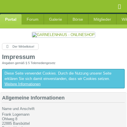
Portal
Forum
Galerie
Börse
Mitglieder
Wi
Der Wirbellotse!
Impressum
Angaben gemäß § 5 Telemediengesetz
Diese Seite verwendet Cookies. Durch die Nutzung unserer Seite
erklären Sie sich damit einverstanden, dass wir Cookies setzen.
Weitere Informationen
Allgemeine Informationen
Name und Anschrift
Frank Logemann
Ohlweg 8
22885 Barsbüttel