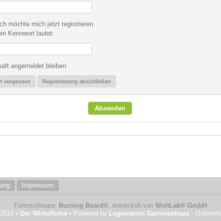
ch möchte mich jetzt registrieren.
in Kennwort lautet:
aft angemeldet bleiben
t vergessen
Registrierung abschließen
rung
Impressum
Forensoftware:
Burning Board®
, entwickelt von
WoltLab® GmbH
 2016 •
Der Wirbellotse
• Powered by
Logemanns Garnelenhaus
- Onlines