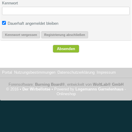
Kennwort
Dauerhaft angemeldet bleiben
Kennwort vergessen
Registrierung abschließen
Portal
Nutzungsbestimmungen
Datenschutzerklärung
Impressum
Forensoftware:
Burning Board®
, entwickelt von
WoltLab® GmbH
© 2016 •
Der Wirbellotse
• Powered by
Logemanns Garnelenhaus
-
Onlineshop