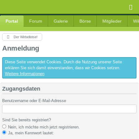
Portal
Forum
Galerie
Börse
Mitglieder
Wi
Der Wirbellotse!
Anmeldung
Diese Seite verwendet Cookies. Durch die Nutzung unserer Seite
erklären Sie sich damit einverstanden, dass wir Cookies setzen.
Weitere Informationen
Zugangsdaten
Benutzername oder E-Mail-Adresse
Sind Sie bereits registriert?
Nein, ich möchte mich jetzt registrieren.
Ja, mein Kennwort lautet: