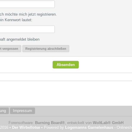
ch möchte mich jetzt registrieren.
in Kennwort lautet:
aft angemeldet bleiben
t vergessen
Registrierung abschließen
rung
Impressum
Forensoftware:
Burning Board®
, entwickelt von
WoltLab® GmbH
 2016 •
Der Wirbellotse
• Powered by
Logemanns Garnelenhaus
- Onlines