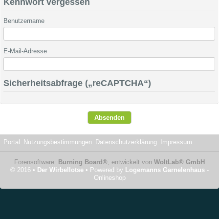
Kennwort vergessen
Benutzername
E-Mail-Adresse
Sicherheitsabfrage („reCAPTCHA“)
Portal
Nutzungsbestimmungen
Datenschutzerklärung
Impressum
Forensoftware:
Burning Board®
, entwickelt von
WoltLab® GmbH
© 2016 •
Der Wirbellotse
• Powered by
Logemanns Garnelenhaus
-
Onlineshop