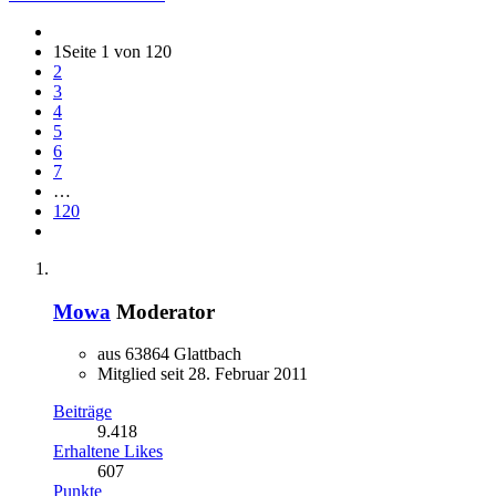
1
Seite 1 von 120
2
3
4
5
6
7
…
120
Mowa
Moderator
aus 63864 Glattbach
Mitglied seit 28. Februar 2011
Beiträge
9.418
Erhaltene Likes
607
Punkte