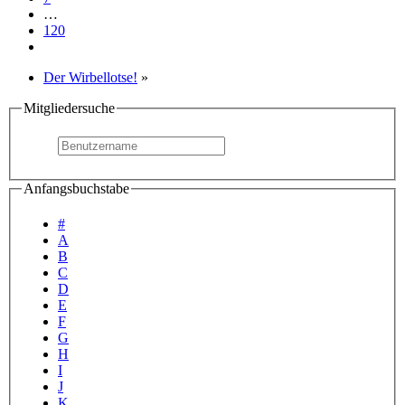
…
120
Der Wirbellotse!
»
Mitgliedersuche
Anfangsbuchstabe
#
A
B
C
D
E
F
G
H
I
J
K