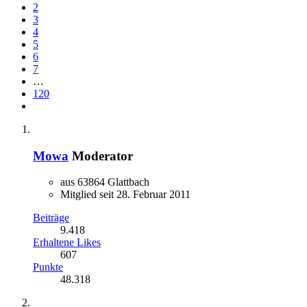
2
3
4
5
6
7
…
120
Mowa
Moderator
aus 63864 Glattbach
Mitglied seit 28. Februar 2011
Beiträge
9.418
Erhaltene Likes
607
Punkte
48.318