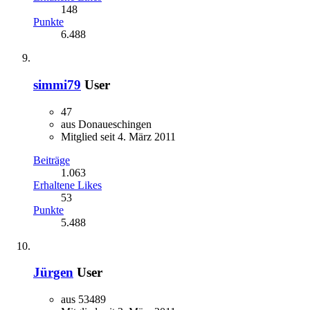
148
Punkte
6.488
simmi79
User
47
aus Donaueschingen
Mitglied seit 4. März 2011
Beiträge
1.063
Erhaltene Likes
53
Punkte
5.488
Jürgen
User
aus 53489