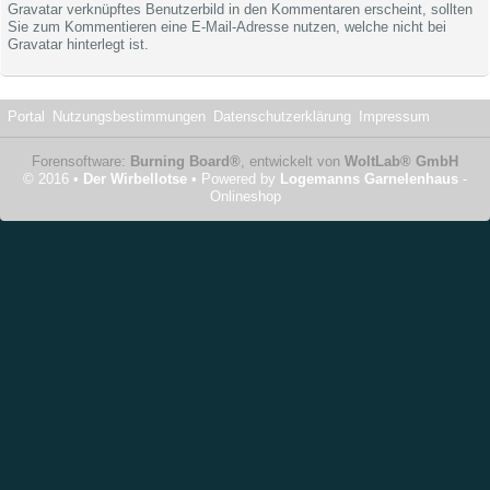
Gravatar verknüpftes Benutzerbild in den Kommentaren erscheint, sollten
Sie zum Kommentieren eine E-Mail-Adresse nutzen, welche nicht bei
Gravatar hinterlegt ist.
Portal
Nutzungsbestimmungen
Datenschutzerklärung
Impressum
Forensoftware:
Burning Board®
, entwickelt von
WoltLab® GmbH
© 2016 •
Der Wirbellotse
• Powered by
Logemanns Garnelenhaus
-
Onlineshop