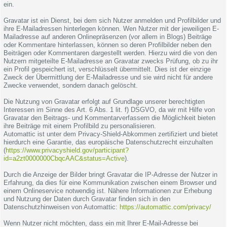
ein.
Gravatar ist ein Dienst, bei dem sich Nutzer anmelden und Profilbilder und
ihre E-Mailadressen hinterlegen können. Wen Nutzer mit der jeweiligen E-
Mailadresse auf anderen Onlinepräsenzen (vor allem in Blogs) Beiträge
oder Kommentare hinterlassen, können so deren Profilbilder neben den
Beiträgen oder Kommentaren dargestellt werden. Hierzu wird die von den
Nutzern mitgeteilte E-Mailadresse an Gravatar zwecks Prüfung, ob zu ihr
ein Profil gespeichert ist, verschlüsselt übermittelt. Dies ist der einzige
Zweck der Übermittlung der E-Mailadresse und sie wird nicht für andere
Zwecke verwendet, sondern danach gelöscht.
Die Nutzung von Gravatar erfolgt auf Grundlage unserer berechtigten
Interessen im Sinne des Art. 6 Abs. 1 lit. f) DSGVO, da wir mit Hilfe von
Gravatar den Beitrags- und Kommentarverfassern die Möglichkeit bieten
ihre Beiträge mit einem Profilbild zu personalisieren.
Automattic ist unter dem Privacy-Shield-Abkommen zertifiziert und bietet
hierdurch eine Garantie, das europäische Datenschutzrecht einzuhalten
(
https://www.privacyshield.gov/participant?
id=a2zt0000000CbqcAAC&status=Active
).
Durch die Anzeige der Bilder bringt Gravatar die IP-Adresse der Nutzer in
Erfahrung, da dies für eine Kommunikation zwischen einem Browser und
einem Onlineservice notwendig ist. Nähere Informationen zur Erhebung
und Nutzung der Daten durch Gravatar finden sich in den
Datenschutzhinweisen von Automattic:
https://automattic.com/privacy/
Wenn Nutzer nicht möchten, dass ein mit Ihrer E-Mail-Adresse bei