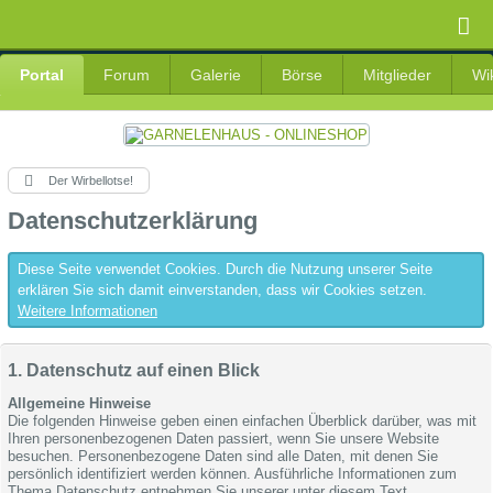
Portal
Forum
Galerie
Börse
Mitglieder
Wi
Der Wirbellotse!
Datenschutzerklärung
Diese Seite verwendet Cookies. Durch die Nutzung unserer Seite
erklären Sie sich damit einverstanden, dass wir Cookies setzen.
Weitere Informationen
1. Datenschutz auf einen Blick
Allgemeine Hinweise
Die folgenden Hinweise geben einen einfachen Überblick darüber, was mit
Ihren personenbezogenen Daten passiert, wenn Sie unsere Website
besuchen. Personenbezogene Daten sind alle Daten, mit denen Sie
persönlich identifiziert werden können. Ausführliche Informationen zum
Thema Datenschutz entnehmen Sie unserer unter diesem Text