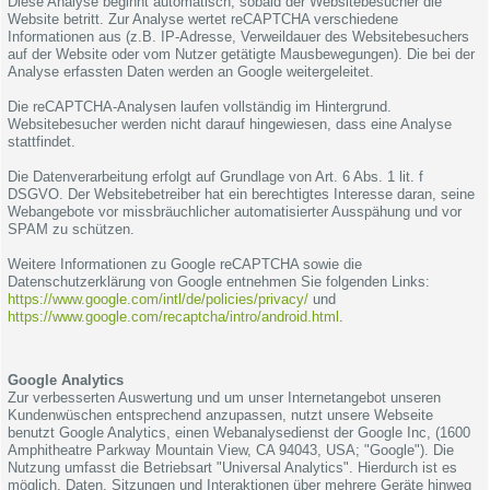
Diese Analyse beginnt automatisch, sobald der Websitebesucher die
Website betritt. Zur Analyse wertet reCAPTCHA verschiedene
Informationen aus (z.B. IP-Adresse, Verweildauer des Websitebesuchers
auf der Website oder vom Nutzer getätigte Mausbewegungen). Die bei der
Analyse erfassten Daten werden an Google weitergeleitet.
Die reCAPTCHA-Analysen laufen vollständig im Hintergrund.
Websitebesucher werden nicht darauf hingewiesen, dass eine Analyse
stattfindet.
Die Datenverarbeitung erfolgt auf Grundlage von Art. 6 Abs. 1 lit. f
DSGVO. Der Websitebetreiber hat ein berechtigtes Interesse daran, seine
Webangebote vor missbräuchlicher automatisierter Ausspähung und vor
SPAM zu schützen.
Weitere Informationen zu Google reCAPTCHA sowie die
Datenschutzerklärung von Google entnehmen Sie folgenden Links:
https://www.google.com/intl/de/policies/privacy/
und
https://www.google.com/recaptcha/intro/android.html
.
Google Analytics
Zur verbesserten Auswertung und um unser Internetangebot unseren
Kundenwüschen entsprechend anzupassen, nutzt unsere Webseite
benutzt Google Analytics, einen Webanalysedienst der Google Inc, (1600
Amphitheatre Parkway Mountain View, CA 94043, USA; "Google"). Die
Nutzung umfasst die Betriebsart "Universal Analytics". Hierdurch ist es
möglich, Daten, Sitzungen und Interaktionen über mehrere Geräte hinweg