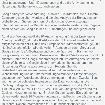
einer pseudonymen User-ID zuzuordnen und so die Aktivitäten eines
Nutzers geräteübergreifend zu analysieren.
Google Analytics verwendet sog. "Cookies", Textdateien, die auf Ihrem
Computer gespeichert werden und die eine Analyse der Benutzung der
Website durch Sie ermöglichen. Die durch das Cookie erzeugten
Informationen über Ihre Benutzung dieser Website werden in der Regel an
einen Server von Google in den USA übertragen und dort gespeichert.
Auf dieser Website greift die IP-Anonymisierung (mit der Erweiterung
"_anonymizeIP()"), d.h. die IP-Adresse der Nutzer wird innerhalb der
Mitgliedsstaaten der EU und des Europäischen Wirtschaftsraum gekürzt.
Nur in Ausnahmefällen wird die volle IP-Adresse an einen Server von
Google in den USA übertragen und dort gekürzt. Die im Rahmen von
Google Analytics von Ihrem Browser übermittelte IP-Adresse wird nicht mit
anderen Daten von Google zusammengeführt. Im Auftrag des Betreibers
dieser Website wird Google diese Informationen benutzen, um Ihre
Nutzung der Website auszuwerten, um Reports über die
Websiteaktivitäten zusammenzustellen und um weitere mit der
Websitenutzung und der Internetnutzung verbundene Dienstleistungen
gegenüber dem Websitebetreiber zu erbringen. In diesen Zwecken liegt
auch unser berechtigtes Interesse an der Datenverarbeitung. Die
Rechtsgrundlage für den Einsatz von Google Analytics ist § 15 Abs. 3
TMG bzw. Art. 6 Abs. 1 lit. f DSGVO. Die von uns gesendeten und mit
Cookies, Nutzerkennungen (z. B. User-ID) oder Werbe-IDs verknüpften
Daten werden nach 14 Monaten automatisch gelöscht. Die Löschung von
Daten, deren Aufbewahrungsdauer erreicht ist, erfolgt automatisch einmal
im Monat. Nähere Informationen zu Nutzungsbedingungen und