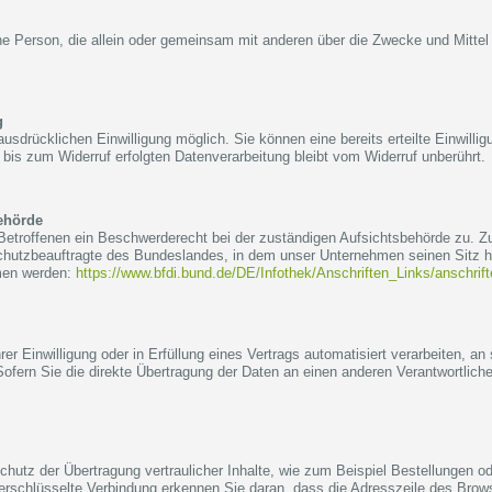
tische Person, die allein oder gemeinsam mit anderen über die Zwecke und Mit
g
usdrücklichen Einwilligung möglich. Sie können eine bereits erteilte Einwillig
 bis zum Widerruf erfolgten Datenverarbeitung bleibt vom Widerruf unberührt.
ehörde
Betroffenen ein Beschwerderecht bei der zuständigen Aufsichtsbehörde zu. Z
chutzbeauftragte des Bundeslandes, in dem unser Unternehmen seinen Sitz ha
men werden:
https://www.bfdi.bund.de/DE/Infothek/Anschriften_Links/anschrif
er Einwilligung oder in Erfüllung eines Vertrags automatisiert verarbeiten, an
ern Sie die direkte Übertragung der Daten an einen anderen Verantwortlichen 
utz der Übertragung vertraulicher Inhalte, wie zum Beispiel Bestellungen ode
schlüsselte Verbindung erkennen Sie daran, dass die Adresszeile des Browser