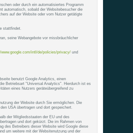
enschen oder durch ein automatisiertes Programm
nt automatisch, sobald der Websitebesucher die
hers auf der Website oder vom Nutzer getätigte
stattfindet.
daran, seine Webangebote vor missbräuchlicher
//www.google.com/intl/de/policies/privacy/
und
eite benutzt Google Analytics, einen
Betriebsart "Universal Analytics". Hierdurch ist es
täten eines Nutzers geräteübergreifend zu
nutzung der Website durch Sie ermöglichen. Die
 den USA übertragen und dort gespeichert.
halb der Mitgliedsstaaten der EU und des
übertragen und dort gekürzt. Die im Rahmen von
ag des Betreibers dieser Website wird Google diese
und um weitere mit der Websitenutzung und der