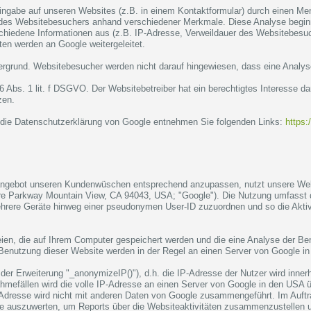
ingabe auf unseren Websites (z.B. in einem Kontaktformular) durch einen M
n des Websitebesuchers anhand verschiedener Merkmale. Diese Analyse begin
chiedene Informationen aus (z.B. IP-Adresse, Verweildauer des Websitebesuc
en werden an Google weitergeleitet.
rgrund. Websitebesucher werden nicht darauf hingewiesen, dass eine Analyse 
 6 Abs. 1 lit. f DSGVO. Der Websitebetreiber hat ein berechtigtes Interesse 
zen.
die Datenschutzerklärung von Google entnehmen Sie folgenden Links:
https:
angebot unseren Kundenwüschen entsprechend anzupassen, nutzt unsere Webs
e Parkway Mountain View, CA 94043, USA; "Google"). Die Nutzung umfasst die 
ehrere Geräte hinweg einer pseudonymen User-ID zuzuordnen und so die Aktivi
eien, die auf Ihrem Computer gespeichert werden und die eine Analyse der Be
Benutzung dieser Website werden in der Regel an einen Server von Google in
 der Erweiterung "_anonymizeIP()"), d.h. die IP-Adresse der Nutzer wird inner
hmefällen wird die volle IP-Adresse an einen Server von Google in den USA 
-Adresse wird nicht mit anderen Daten von Google zusammengeführt. Im Auftr
e auszuwerten, um Reports über die Websiteaktivitäten zusammenzustellen 