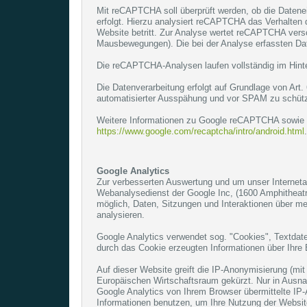
Mit reCAPTCHA soll überprüft werden, ob die Datene
erfolgt. Hierzu analysiert reCAPTCHA das Verhalte
Website betritt. Zur Analyse wertet reCAPTCHA vers
Mausbewegungen). Die bei der Analyse erfassten Dat
Die reCAPTCHA-Analysen laufen vollständig im Hinte
Die Datenverarbeitung erfolgt auf Grundlage von Art.
automatisierter Ausspähung und vor SPAM zu schüt
Weitere Informationen zu Google reCAPTCHA sowie 
https://www.google.com/recaptcha/intro/android.html
.
Google Analytics
Zur verbesserten Auswertung und um unser Internet
Webanalysedienst der Google Inc, (1600 Amphitheatr
möglich, Daten, Sitzungen und Interaktionen über m
analysieren.
Google Analytics verwendet sog. "Cookies", Textdat
durch das Cookie erzeugten Informationen über Ihre 
Auf dieser Website greift die IP-Anonymisierung (mit
Europäischen Wirtschaftsraum gekürzt. Nur in Ausna
Google Analytics von Ihrem Browser übermittelte IP
Informationen benutzen, um Ihre Nutzung der Websit