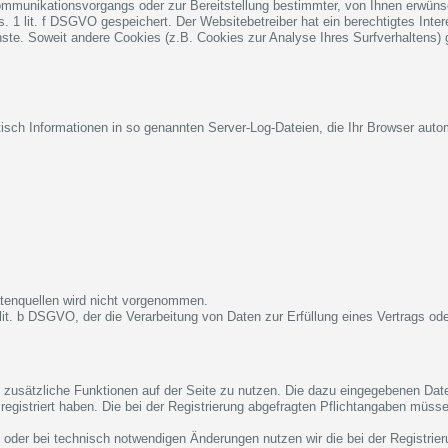
ommunikationsvorgangs oder zur Bereitstellung bestimmter, von Ihnen erwüns
bs. 1 lit. f DSGVO gespeichert. Der Websitebetreiber hat ein berechtigtes In
ienste. Soweit andere Cookies (z.B. Cookies zur Analyse Ihres Surfverhaltens)
isch Informationen in so genannten Server-Log-Dateien, die Ihr Browser autom
tenquellen wird nicht vorgenommen.
1 lit. b DSGVO, der die Verarbeitung von Daten zur Erfüllung eines Vertrags o
um zusätzliche Funktionen auf der Seite zu nutzen. Die dazu eingegebenen D
 registriert haben. Die bei der Registrierung abgefragten Pflichtangaben müs
oder bei technisch notwendigen Änderungen nutzen wir die bei der Registri