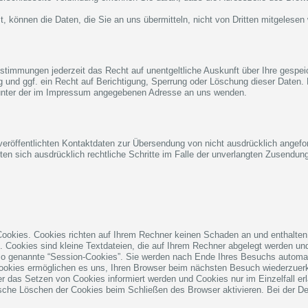
, können die Daten, die Sie an uns übermitteln, nicht von Dritten mitgelesen
timmungen jederzeit das Recht auf unentgeltliche Auskunft über Ihre gespe
 und ggf. ein Recht auf Berichtigung, Sperrung oder Löschung dieser Daten
 unter der im Impressum angegebenen Adresse an uns wenden.
röffentlichten Kontaktdaten zur Übersendung von nicht ausdrücklich angefor
alten sich ausdrücklich rechtliche Schritte im Falle der unverlangten Zusend
 Cookies. Cookies richten auf Ihrem Rechner keinen Schaden an und enthalten
n. Cookies sind kleine Textdateien, die auf Ihrem Rechner abgelegt werden und
so genannte “Session-Cookies”. Sie werden nach Ende Ihres Besuchs automat
Cookies ermöglichen es uns, Ihren Browser beim nächsten Besuch wiederzuer
er das Setzen von Cookies informiert werden und Cookies nur im Einzelfall 
sche Löschen der Cookies beim Schließen des Browser aktivieren. Bei der Dea