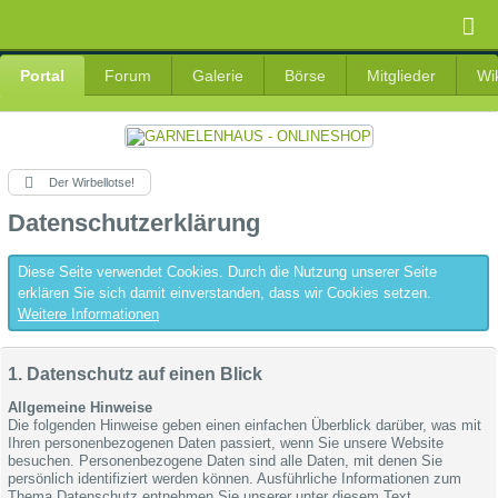
Portal
Forum
Galerie
Börse
Mitglieder
Wi
Der Wirbellotse!
Datenschutzerklärung
Diese Seite verwendet Cookies. Durch die Nutzung unserer Seite
erklären Sie sich damit einverstanden, dass wir Cookies setzen.
Weitere Informationen
1. Datenschutz auf einen Blick
Allgemeine Hinweise
Die folgenden Hinweise geben einen einfachen Überblick darüber, was mit
Ihren personenbezogenen Daten passiert, wenn Sie unsere Website
besuchen. Personenbezogene Daten sind alle Daten, mit denen Sie
persönlich identifiziert werden können. Ausführliche Informationen zum
Thema Datenschutz entnehmen Sie unserer unter diesem Text