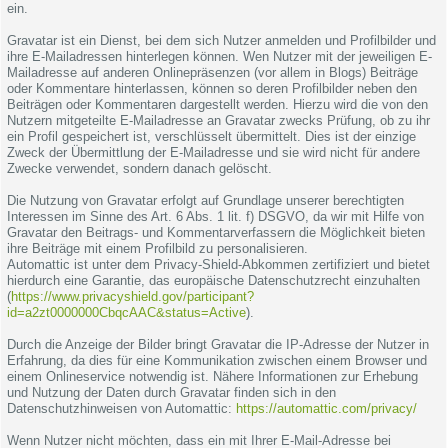
ein.
Gravatar ist ein Dienst, bei dem sich Nutzer anmelden und Profilbilder und
ihre E-Mailadressen hinterlegen können. Wen Nutzer mit der jeweiligen E-
Mailadresse auf anderen Onlinepräsenzen (vor allem in Blogs) Beiträge
oder Kommentare hinterlassen, können so deren Profilbilder neben den
Beiträgen oder Kommentaren dargestellt werden. Hierzu wird die von den
Nutzern mitgeteilte E-Mailadresse an Gravatar zwecks Prüfung, ob zu ihr
ein Profil gespeichert ist, verschlüsselt übermittelt. Dies ist der einzige
Zweck der Übermittlung der E-Mailadresse und sie wird nicht für andere
Zwecke verwendet, sondern danach gelöscht.
Die Nutzung von Gravatar erfolgt auf Grundlage unserer berechtigten
Interessen im Sinne des Art. 6 Abs. 1 lit. f) DSGVO, da wir mit Hilfe von
Gravatar den Beitrags- und Kommentarverfassern die Möglichkeit bieten
ihre Beiträge mit einem Profilbild zu personalisieren.
Automattic ist unter dem Privacy-Shield-Abkommen zertifiziert und bietet
hierdurch eine Garantie, das europäische Datenschutzrecht einzuhalten
(
https://www.privacyshield.gov/participant?
id=a2zt0000000CbqcAAC&status=Active
).
Durch die Anzeige der Bilder bringt Gravatar die IP-Adresse der Nutzer in
Erfahrung, da dies für eine Kommunikation zwischen einem Browser und
einem Onlineservice notwendig ist. Nähere Informationen zur Erhebung
und Nutzung der Daten durch Gravatar finden sich in den
Datenschutzhinweisen von Automattic:
https://automattic.com/privacy/
Wenn Nutzer nicht möchten, dass ein mit Ihrer E-Mail-Adresse bei