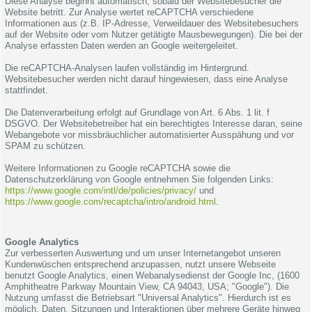
Diese Analyse beginnt automatisch, sobald der Websitebesucher die
Website betritt. Zur Analyse wertet reCAPTCHA verschiedene
Informationen aus (z.B. IP-Adresse, Verweildauer des Websitebesuchers
auf der Website oder vom Nutzer getätigte Mausbewegungen). Die bei der
Analyse erfassten Daten werden an Google weitergeleitet.
Die reCAPTCHA-Analysen laufen vollständig im Hintergrund.
Websitebesucher werden nicht darauf hingewiesen, dass eine Analyse
stattfindet.
Die Datenverarbeitung erfolgt auf Grundlage von Art. 6 Abs. 1 lit. f
DSGVO. Der Websitebetreiber hat ein berechtigtes Interesse daran, seine
Webangebote vor missbräuchlicher automatisierter Ausspähung und vor
SPAM zu schützen.
Weitere Informationen zu Google reCAPTCHA sowie die
Datenschutzerklärung von Google entnehmen Sie folgenden Links:
https://www.google.com/intl/de/policies/privacy/
und
https://www.google.com/recaptcha/intro/android.html
.
Google Analytics
Zur verbesserten Auswertung und um unser Internetangebot unseren
Kundenwüschen entsprechend anzupassen, nutzt unsere Webseite
benutzt Google Analytics, einen Webanalysedienst der Google Inc, (1600
Amphitheatre Parkway Mountain View, CA 94043, USA; "Google"). Die
Nutzung umfasst die Betriebsart "Universal Analytics". Hierdurch ist es
möglich, Daten, Sitzungen und Interaktionen über mehrere Geräte hinweg