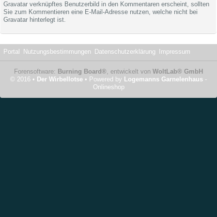
Gravatar verknüpftes Benutzerbild in den Kommentaren erscheint, sollten
Sie zum Kommentieren eine E-Mail-Adresse nutzen, welche nicht bei
Gravatar hinterlegt ist.
Portal
Nutzungsbestimmungen
Datenschutzerklärung
Impressum
Forensoftware:
Burning Board®
, entwickelt von
WoltLab® GmbH
© 2016 •
Der Wirbellotse
• Powered by
Logemanns Garnelenhaus
-
Onlineshop