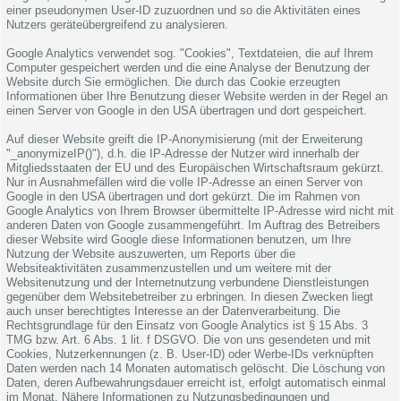
einer pseudonymen User-ID zuzuordnen und so die Aktivitäten eines
Nutzers geräteübergreifend zu analysieren.
Google Analytics verwendet sog. "Cookies", Textdateien, die auf Ihrem
Computer gespeichert werden und die eine Analyse der Benutzung der
Website durch Sie ermöglichen. Die durch das Cookie erzeugten
Informationen über Ihre Benutzung dieser Website werden in der Regel an
einen Server von Google in den USA übertragen und dort gespeichert.
Auf dieser Website greift die IP-Anonymisierung (mit der Erweiterung
"_anonymizeIP()"), d.h. die IP-Adresse der Nutzer wird innerhalb der
Mitgliedsstaaten der EU und des Europäischen Wirtschaftsraum gekürzt.
Nur in Ausnahmefällen wird die volle IP-Adresse an einen Server von
Google in den USA übertragen und dort gekürzt. Die im Rahmen von
Google Analytics von Ihrem Browser übermittelte IP-Adresse wird nicht mit
anderen Daten von Google zusammengeführt. Im Auftrag des Betreibers
dieser Website wird Google diese Informationen benutzen, um Ihre
Nutzung der Website auszuwerten, um Reports über die
Websiteaktivitäten zusammenzustellen und um weitere mit der
Websitenutzung und der Internetnutzung verbundene Dienstleistungen
gegenüber dem Websitebetreiber zu erbringen. In diesen Zwecken liegt
auch unser berechtigtes Interesse an der Datenverarbeitung. Die
Rechtsgrundlage für den Einsatz von Google Analytics ist § 15 Abs. 3
TMG bzw. Art. 6 Abs. 1 lit. f DSGVO. Die von uns gesendeten und mit
Cookies, Nutzerkennungen (z. B. User-ID) oder Werbe-IDs verknüpften
Daten werden nach 14 Monaten automatisch gelöscht. Die Löschung von
Daten, deren Aufbewahrungsdauer erreicht ist, erfolgt automatisch einmal
im Monat. Nähere Informationen zu Nutzungsbedingungen und