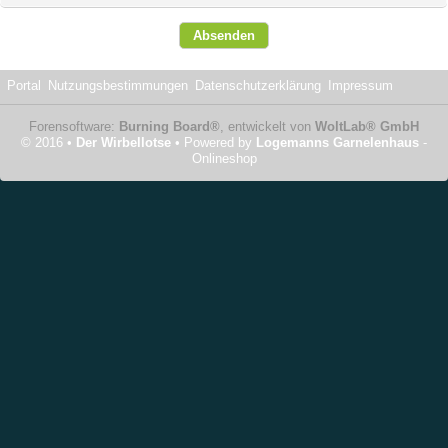
Portal
Nutzungsbestimmungen
Datenschutzerklärung
Impressum
Forensoftware:
Burning Board®
, entwickelt von
WoltLab® GmbH
© 2016 •
Der Wirbellotse
• Powered by
Logemanns Garnelenhaus
-
Onlineshop