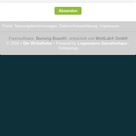
Portal
Nutzungsbestimmungen
Datenschutzerklärung
Impressum
Forensoftware:
Burning Board®
, entwickelt von
WoltLab® GmbH
© 2016 •
Der Wirbellotse
• Powered by
Logemanns Garnelenhaus
-
Onlineshop