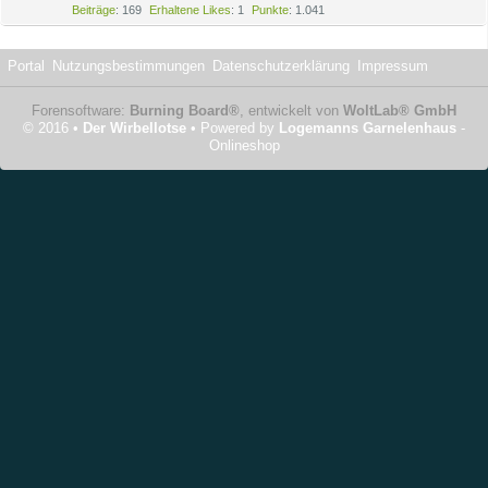
Beiträge
169
Erhaltene Likes
1
Punkte
1.041
Portal
Nutzungsbestimmungen
Datenschutzerklärung
Impressum
Forensoftware:
Burning Board®
, entwickelt von
WoltLab® GmbH
© 2016 •
Der Wirbellotse
• Powered by
Logemanns Garnelenhaus
-
Onlineshop