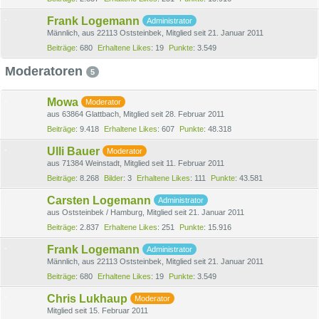
Frank Logemann
Administrator
Männlich
aus 22113 Oststeinbek
Mitglied seit 21. Januar 2011
Beiträge
680
Erhaltene Likes
19
Punkte
3.549
Moderatoren
5
Mowa
Moderator
aus 63864 Glattbach
Mitglied seit 28. Februar 2011
Beiträge
9.418
Erhaltene Likes
607
Punkte
48.318
Ulli Bauer
Moderator
aus 71384 Weinstadt
Mitglied seit 11. Februar 2011
Beiträge
8.268
Bilder
3
Erhaltene Likes
111
Punkte
43.581
Carsten Logemann
Administrator
aus Oststeinbek / Hamburg
Mitglied seit 21. Januar 2011
Beiträge
2.837
Erhaltene Likes
251
Punkte
15.916
Frank Logemann
Administrator
Männlich
aus 22113 Oststeinbek
Mitglied seit 21. Januar 2011
Beiträge
680
Erhaltene Likes
19
Punkte
3.549
Chris Lukhaup
Moderator
Mitglied seit 15. Februar 2011