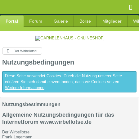
Portal
Forum
Galerie
Börse
Mitglieder
Wi
Der Wirbellotse!
Nutzungsbedingungen
Diese Seite verwendet Cookies. Durch die Nutzung unserer Seite
erklären Sie sich damit einverstanden, dass wir Cookies setzen.
Weitere Informationen
Nutzungsbestimmungen
Allgemeine Nutzungsbedingungen für das
Internetforum www.wirbellotse.de
Der Wirbellotse
Frank Logemann