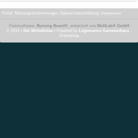
Portal
Nutzungsbestimmungen
Datenschutzerklärung
Impressum
Forensoftware:
Burning Board®
, entwickelt von
WoltLab® GmbH
© 2016 •
Der Wirbellotse
• Powered by
Logemanns Garnelenhaus
-
Onlineshop