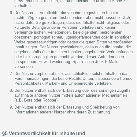
stets freundlich, friedlich, fair und sachlich im üblichen Sinne zu
verhalten.
Der Nutzer ist verpflichtet die von ihm eingestellten Inhalte
rechtmäßig zu gestalten. Insbesondere, aber nicht ausschließlich,
hat er dafür Sorge zu tragen, dass die Inhalte nicht religiöse oder
kulturelle Belange anderer Personen verletzen und keinen
verleumderischen, verletzenden, beleidigenden, bedrohenden,
obszönen, pornografischen, jugendgefährdenden oder in sonstiger
Weise gesetzeswidrigen oder gegen die guten Sitten verstoßenden
Inhalt zeigen. Der Nutzer gewährleistet, dass auch die Inhalte, die
gegebenenfalls über in seinen Inhalten angebrachte Verknüpfungen
oder Links zugänglich gemacht werden, diesen Anforderungen
entsprechen. Er wird weder sog. Spam- noch Junk-E-Mails
versenden.
Der Nutzer verpflichtet sich, ausschließlich solche Inhalte in das
Forum einzubringen, die keine Rechte Dritter, insbesondere fremde
Persönlichkeits-, Marken- und Urheberrechte verletzen.
Der Nutzer enthält sich der Erfassung oder des sonstigen Zugriffs
auf Inhalte anderer Nutzer mittels automatisierter Mechanismen
(z.B. Bots oder Roboter).
Der Nutzer enthält sich der Erfassung und Speicherung von
Informationen anderer Nutzer ohne deren Zustimmung.
§5 Verantwortlichkeit für Inhalte und