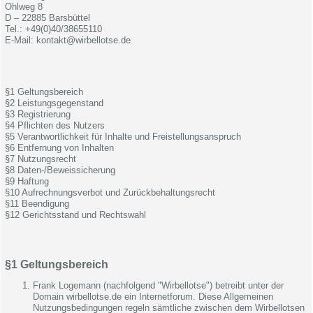
Ohlweg 8
D – 22885 Barsbüttel
Tel.: +49(0)40/38655110
E-Mail: kontakt@wirbellotse.de
§1 Geltungsbereich
§2 Leistungsgegenstand
§3 Registrierung
§4 Pflichten des Nutzers
§5 Verantwortlichkeit für Inhalte und Freistellungsanspruch
§6 Entfernung von Inhalten
§7 Nutzungsrecht
§8 Daten-/Beweissicherung
§9 Haftung
§10 Aufrechnungsverbot und Zurückbehaltungsrecht
§11 Beendigung
§12 Gerichtsstand und Rechtswahl
§1 Geltungsbereich
Frank Logemann (nachfolgend "Wirbellotse") betreibt unter der
Domain wirbellotse.de ein Internetforum. Diese Allgemeinen
Nutzungsbedingungen regeln sämtliche zwischen dem Wirbellotsen