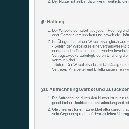
Der Nutzer ist selbst dafür verantwortlich, die
§9 Haftung
Der Wirbellotse haftet aus jedem Rechtsgrund 
oder Garantieversprechen und soweit die Haft
Im Übrigen haftet der Wirbellotse, gleich au
- Sofern der Wirbellotse eine vertragswesentlic
entstehenden Durchschnittsschaden beschränkt.
Vertragszwecks auferlegt, deren Erfüllung di
vertrauen darf.
- Sofern Der Wirbellotse leicht fahrlässig ein
Vertreter, Mitarbeiter und Erfüllungsgehilfen v
§10 Aufrechnungsverbot und Zurückbeh
Die Aufrechnung durch den Nutzer ist nur zuläs
gerichtlicher Rechtsstreit entscheidungsreif ist
Gleiches gilt für ein Zurückbehaltungsrecht, 
sein Gegenanspruch auf dem gleichen Vertrags