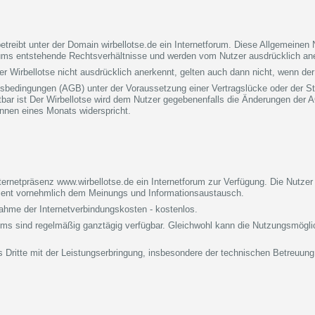
etreibt unter der Domain wirbellotse.de ein Internetforum. Diese Allgemeine
ums entstehende Rechtsverhältnisse und werden vom Nutzer ausdrücklich an
Wirbellotse nicht ausdrücklich anerkennt, gelten auch dann nicht, wenn der W
ngsbedingungen (AGB) unter der Voraussetzung einer Vertragslücke oder der S
bar ist Der Wirbellotse wird dem Nutzer gegebenenfalls die Änderungen der AG
innen eines Monats widerspricht.
Internetpräsenz www.wirbellotse.de ein Internetforum zur Verfügung. Die Nu
 dient vornehmlich dem Meinungs und Informationsaustausch.
nahme der Internetverbindungskosten - kostenlos.
ums sind regelmäßig ganztägig verfügbar. Gleichwohl kann die Nutzungsmögli
ls Dritte mit der Leistungserbringung, insbesondere der technischen Betreuung