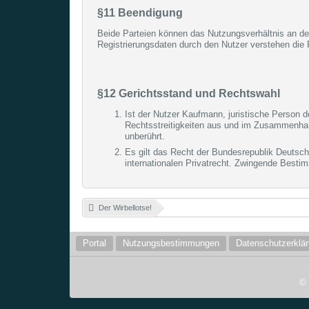
§11 Beendigung
Beide Parteien können das Nutzungsverhältnis an dem
Registrierungsdaten durch den Nutzer verstehen die 
§12 Gerichtsstand und Rechtswahl
Ist der Nutzer Kaufmann, juristische Person d
Rechtsstreitigkeiten aus und im Zusammenhang
unberührt.
Es gilt das Recht der Bundesrepublik Deutsc
internationalen Privatrecht. Zwingende Besti
Der Wirbellotse!
»
Portal
Nutzungsbestimmungen
Datenschutzerklä
©