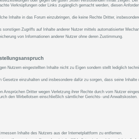
setzeswidrigen oder gegen die guten Sitten verstoßenden Inhalt zeigen. Der N
brachte Verknüpfungen oder Links zugänglich gemacht werden, diesen Anforde
olche Inhalte in das Forum einzubringen, die keine Rechte Dritter, insbesonde
s sonstigen Zugriffs auf Inhalte anderer Nutzer mittels automatisierter Mecha
peicherung von Informationen anderer Nutzer ohne deren Zustimmung.
eistellungsanspruch
gen Nutzern eingestellten Inhalte nicht zu Eigen sondern stellt lediglich tech
nden Gesetze einzuhalten und insbesondere dafür zu sorgen, dass seine Inhalte
en Ansprüchen Dritter wegen Verletzung ihrer Rechte durch vom Nutzer eingeste
ch den Wirbellotsen einschließlich sämtlicher Gerichts- und Anwaltskosten. Di
Ermessen Inhalte des Nutzers aus der Internetplattform zu entfernen.