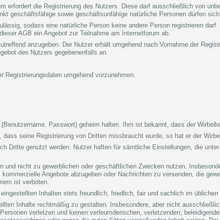
rum erfordert die Registrierung des Nutzers. Diese darf ausschließlich von un
t geschäftsfähige sowie geschäftsunfähige natürliche Personen dürfen sich ni
t zulässig, sodass eine natürliche Person keine andere Person registrieren da
 dieser AGB ein Angebot zur Teilnahme am Internetforum ab.
 zutreffend anzugeben. Der Nutzer erhält umgehend nach Vornahme der Registr
gebot des Nutzers gegebenenfalls an.
iner Registrierungsdaten umgehend vorzunehmen.
Benutzername, Passwort) geheim halten. Ihm ist bekannt, dass der Wirbellot
n, dass seine Registrierung von Dritten missbraucht wurde, so hat er der Wirb
rch Dritte genutzt werden. Nutzer haften für sämtliche Einstellungen, die unter
ten und nicht zu gewerblichen oder geschäftlichen Zwecken nutzen. Insbesonde
, kommerzielle Angebote abzugeben oder Nachrichten zu versenden, die gew
ern ist verboten.
eingestellten Inhalten stets freundlich, friedlich, fair und sachlich im übliche
tellten Inhalte rechtmäßig zu gestalten. Insbesondere, aber nicht ausschließlic
er Personen verletzen und keinen verleumderischen, verletzenden, beleidigen