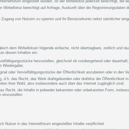
ternetforum eingestellt wurden, ist der Wirbellotse jederzeit berechtigt, die 
er Wirbellotse berechtigt auf Anfrage, Auskunft über die Registrierungsdaten d
n Zugang von Nutzern zu sperren und ihr Benutzerkonto nebst sämtlicher einge
gleich dem Wirbellotsen folgende einfache, nicht übertragbare, zeitlich und r
an diesen Inhalten ein:
vielfältigungsstücke herzustellen, gleichviel ob vorübergehend oder dauerhaft
en Wiedergabe;
inal oder Vervielfältigungsstücke der Öffentlichkeit anzubieten oder in den Ve
, d.h. das Recht, das Werk drahtgebunden oder drahtlos der Öffentlichkeit i
eiten ihrer Wahl, also insbesondere auch über das Internet zugänglich sind;
as Recht, die Inhalte in jedweder bekannten oder unbekannten Form, insbeson
 einzustellen.
h Nutzer in das Internetforum eingestellter Inhalte verpflichtet.