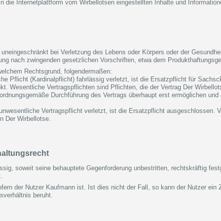
 in die Internetplattform vom Wirbellotsen eingestellten Inhalte und Informatio
uneingeschränkt bei Verletzung des Lebens oder Körpers oder der Gesundheit, 
ung nach zwingenden gesetzlichen Vorschriften, etwa dem Produkthaftungsges
s welchem Rechtsgrund, folgendermaßen:
he Pflicht (Kardinalpflicht) fahrlässig verletzt, ist die Ersatzpflicht für Sac
 Wesentliche Vertragspflichten sind Pflichten, die der Vertrag Der Wirbello
e ordnungsgemäße Durchführung des Vertrags überhaupt erst ermöglichen und 
e unwesentliche Vertragspflicht verletzt, ist die Ersatzpflicht ausgeschlossen.
on Der Wirbellotse.
altungsrecht
sig, soweit seine behauptete Gegenforderung unbestritten, rechtskräftig festg
.
sofern der Nutzer Kaufmann ist. Ist dies nicht der Fall, so kann der Nutzer e
verhältnis beruht.