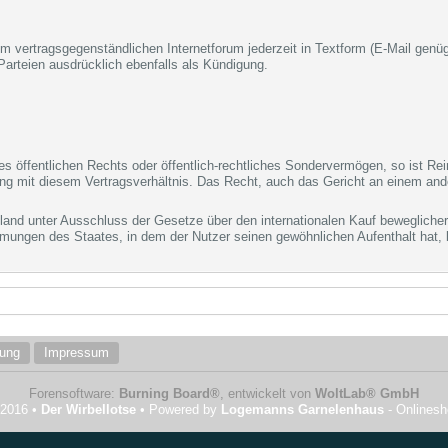
 vertragsgegenständlichen Internetforum jederzeit in Textform (E-Mail genüg
Parteien ausdrücklich ebenfalls als Kündigung.
es öffentlichen Rechts oder öffentlich-rechtliches Sondervermögen, so ist Re
 mit diesem Vertragsverhältnis. Das Recht, auch das Gericht an einem ande
hland unter Ausschluss der Gesetze über den internationalen Kauf beweglich
mmungen des Staates, in dem der Nutzer seinen gewöhnlichen Aufenthalt hat, b
rung
Impressum
Forensoftware:
Burning Board®
, entwickelt von
WoltLab® GmbH
 2016 •
Der Wirbellotse
• Powered by
Logemanns Garnelenhaus
- Onlines