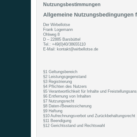
Nutzungsbestimmungen
Allgemeine Nutzungsbedingungen fü
Der Wirbellotse
Frank Logemann
Ohlweg 8
D – 22885 Barsbüttel
Tel.: +49(0)40/38655110
E-Mail: kontakt@wirbellotse.de
§1 Geltungsbereich
§2 Leistungsgegenstand
§3 Registrierung
§4 Pflichten des Nutzers
§5 Verantwortlichkeit für Inhalte und Freistellungsan
§6 Entfernung von Inhalten
§7 Nutzungsrecht
§8 Daten-/Beweissicherung
§9 Haftung
§10 Aufrechnungsverbot und Zurückbehaltungsrecht
§11 Beendigung
§12 Gerichtsstand und Rechtswahl