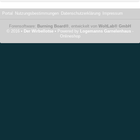
Portal
Nutzungsbestimmungen
Datenschutzerklärung
Impressum
Forensoftware:
Burning Board®
, entwickelt von
WoltLab® GmbH
© 2016 •
Der Wirbellotse
• Powered by
Logemanns Garnelenhaus
-
Onlineshop