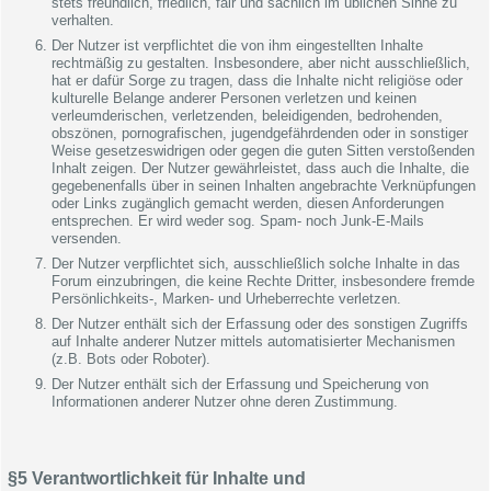
stets freundlich, friedlich, fair und sachlich im üblichen Sinne zu
verhalten.
Der Nutzer ist verpflichtet die von ihm eingestellten Inhalte
rechtmäßig zu gestalten. Insbesondere, aber nicht ausschließlich,
hat er dafür Sorge zu tragen, dass die Inhalte nicht religiöse oder
kulturelle Belange anderer Personen verletzen und keinen
verleumderischen, verletzenden, beleidigenden, bedrohenden,
obszönen, pornografischen, jugendgefährdenden oder in sonstiger
Weise gesetzeswidrigen oder gegen die guten Sitten verstoßenden
Inhalt zeigen. Der Nutzer gewährleistet, dass auch die Inhalte, die
gegebenenfalls über in seinen Inhalten angebrachte Verknüpfungen
oder Links zugänglich gemacht werden, diesen Anforderungen
entsprechen. Er wird weder sog. Spam- noch Junk-E-Mails
versenden.
Der Nutzer verpflichtet sich, ausschließlich solche Inhalte in das
Forum einzubringen, die keine Rechte Dritter, insbesondere fremde
Persönlichkeits-, Marken- und Urheberrechte verletzen.
Der Nutzer enthält sich der Erfassung oder des sonstigen Zugriffs
auf Inhalte anderer Nutzer mittels automatisierter Mechanismen
(z.B. Bots oder Roboter).
Der Nutzer enthält sich der Erfassung und Speicherung von
Informationen anderer Nutzer ohne deren Zustimmung.
§5 Verantwortlichkeit für Inhalte und