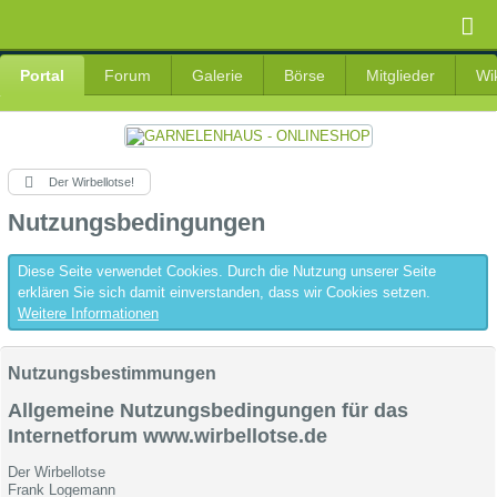
Portal
Forum
Galerie
Börse
Mitglieder
Wi
Der Wirbellotse!
Nutzungsbedingungen
Diese Seite verwendet Cookies. Durch die Nutzung unserer Seite
erklären Sie sich damit einverstanden, dass wir Cookies setzen.
Weitere Informationen
Nutzungsbestimmungen
Allgemeine Nutzungsbedingungen für das
Internetforum www.wirbellotse.de
Der Wirbellotse
Frank Logemann