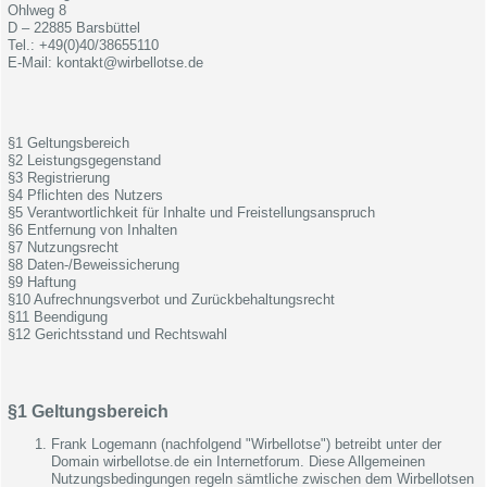
Ohlweg 8
D – 22885 Barsbüttel
Tel.: +49(0)40/38655110
E-Mail: kontakt@wirbellotse.de
§1 Geltungsbereich
§2 Leistungsgegenstand
§3 Registrierung
§4 Pflichten des Nutzers
§5 Verantwortlichkeit für Inhalte und Freistellungsanspruch
§6 Entfernung von Inhalten
§7 Nutzungsrecht
§8 Daten-/Beweissicherung
§9 Haftung
§10 Aufrechnungsverbot und Zurückbehaltungsrecht
§11 Beendigung
§12 Gerichtsstand und Rechtswahl
§1 Geltungsbereich
Frank Logemann (nachfolgend "Wirbellotse") betreibt unter der
Domain wirbellotse.de ein Internetforum. Diese Allgemeinen
Nutzungsbedingungen regeln sämtliche zwischen dem Wirbellotsen