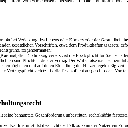
ernetplattform vom Wirbellotsen eingestellten Inhalte und Informationen 
änkt bei Verletzung des Lebens oder Körpers oder der Gesundheit, bei 
nden gesetzlichen Vorschriften, etwa dem Produkthaftungsgesetz, erfo
Rechtsgrund, folgendermaßen:
(Kardinalpflicht) fahrlässig verletzt, ist die Ersatzpflicht für Sachsch
ichten sind Pflichten, die der Vertrag Der Wirbellotse nach seinem Inh
t ermöglichen und auf deren Einhaltung der Nutzer regelmäßig vertra
che Vertragspflicht verletzt, ist die Ersatzpflicht ausgeschlossen. Vorst
haltungsrecht
 seine behauptete Gegenforderung unbestritten, rechtskräftig festgestell
Nutzer Kaufmann ist. Ist dies nicht der Fall, so kann der Nutzer ein 