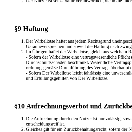
Der Nutzer ist selbst dafür verantwortlich, die in die Int
§9 Haftung
Der Wirbellotse haftet aus jedem Rechtsgrund uneingeschr
Garantieversprechen und soweit die Haftung nach zwinge
Im Übrigen haftet der Wirbellotse, gleich aus welchem 
- Sofern der Wirbellotse eine vertragswesentliche Pflicht 
Durchschnittsschaden beschränkt. Wesentliche Vertragspfl
ordnungsgemäße Durchführung des Vertrags überhaupt ers
- Sofern Der Wirbellotse leicht fahrlässig eine unwesentli
und Erfüllungsgehilfen von Der Wirbellotse.
§10 Aufrechnungsverbot und Zurückbe
Die Aufrechnung durch den Nutzer ist nur zulässig, soweit
entscheidungsreif ist.
Gleiches gilt für ein Zurückbehaltungsrecht, sofern der 