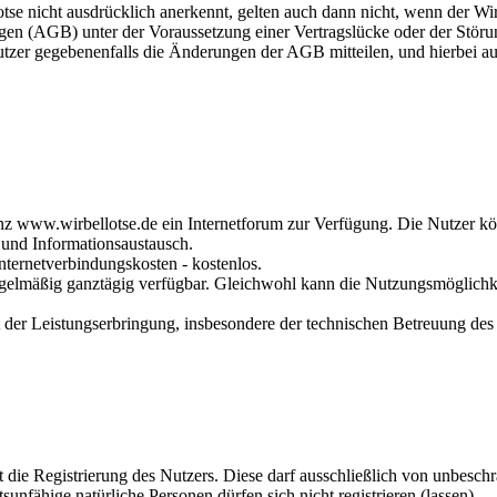
e nicht ausdrücklich anerkennt, gelten auch dann nicht, wenn der Wirb
gen (AGB) unter der Voraussetzung einer Vertragslücke oder der Störun
tzer gegebenenfalls die Änderungen der AGB mitteilen, und hierbei aus
senz www.wirbellotse.de ein Internetforum zur Verfügung. Die Nutzer 
und Informationsaustausch.
nternetverbindungskosten - kostenlos.
gelmäßig ganztägig verfügbar. Gleichwohl kann die Nutzungsmöglichkei
it der Leistungserbringung, insbesondere der technischen Betreuung des
ert die Registrierung des Nutzers. Diese darf ausschließlich von unbe
unfähige natürliche Personen dürfen sich nicht registrieren (lassen).