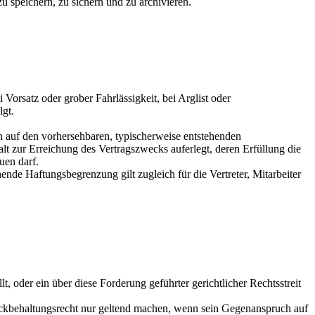
zu speichern, zu sichern und zu archivieren.
Vorsatz oder grober Fahrlässigkeit, bei Arglist oder
lgt.
äden auf den vorhersehbaren, typischerweise entstehenden
alt zur Erreichung des Vertragszwecks auferlegt, deren Erfüllung die
uen darf.
ehende Haftungsbegrenzung gilt zugleich für die Vertreter, Mitarbeiter
t, oder ein über diese Forderung geführter gerichtlicher Rechtsstreit
Zurückbehaltungsrecht nur geltend machen, wenn sein Gegenanspruch auf