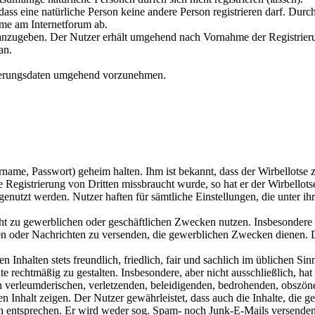
 sodass eine natürliche Person keine andere Person registrieren darf. D
me am Internetforum ab.
nd anzugeben. Der Nutzer erhält umgehend nach Vornahme der Registrie
an.
trierungsdaten umgehend vorzunehmen.
me, Passwort) geheim halten. Ihm ist bekannt, dass der Wirbellotse z
ne Registrierung von Dritten missbraucht wurde, so hat er der Wirbello
genutzt werden. Nutzer haften für sämtliche Einstellungen, die unter ihr
cht zu gewerblichen oder geschäftlichen Zwecken nutzen. Insbesondere 
n oder Nachrichten zu versenden, die gewerblichen Zwecken dienen. 
en Inhalten stets freundlich, friedlich, fair und sachlich im üblichen Sin
te rechtmäßig zu gestalten. Insbesondere, aber nicht ausschließlich, hat 
n verleumderischen, verletzenden, beleidigenden, bedrohenden, obszön
n Inhalt zeigen. Der Nutzer gewährleistet, dass auch die Inhalte, die 
 entsprechen. Er wird weder sog. Spam- noch Junk-E-Mails versenden