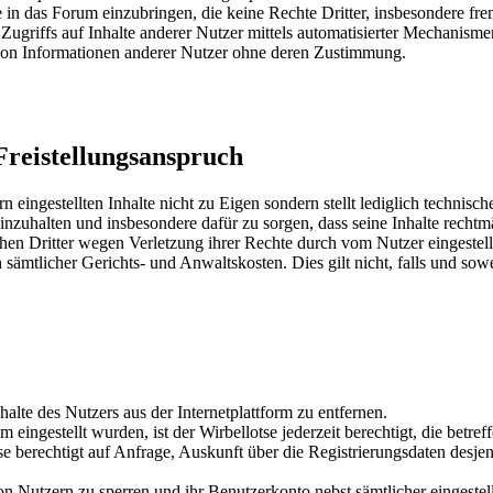
lte in das Forum einzubringen, die keine Rechte Dritter, insbesondere f
 Zugriffs auf Inhalte anderer Nutzer mittels automatisierter Mechanisme
 von Informationen anderer Nutzer ohne deren Zustimmung.
Freistellungsanspruch
n eingestellten Inhalte nicht zu Eigen sondern stellt lediglich technis
 einzuhalten und insbesondere dafür zu sorgen, dass seine Inhalte rechtm
chen Dritter wegen Verletzung ihrer Rechte durch vom Nutzer eingestell
sämtlicher Gerichts- und Anwaltskosten. Dies gilt nicht, falls und sowe
alte des Nutzers aus der Internetplattform zu entfernen.
 eingestellt wurden, ist der Wirbellotse jederzeit berechtigt, die betr
tse berechtigt auf Anfrage, Auskunft über die Registrierungsdaten desjen
n Nutzern zu sperren und ihr Benutzerkonto nebst sämtlicher eingestell