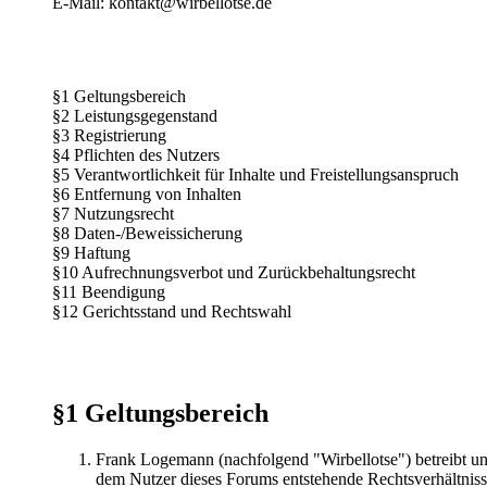
E-Mail: kontakt@wirbellotse.de
§1 Geltungsbereich
§2 Leistungsgegenstand
§3 Registrierung
§4 Pflichten des Nutzers
§5 Verantwortlichkeit für Inhalte und Freistellungsanspruch
§6 Entfernung von Inhalten
§7 Nutzungsrecht
§8 Daten-/Beweissicherung
§9 Haftung
§10 Aufrechnungsverbot und Zurückbehaltungsrecht
§11 Beendigung
§12 Gerichtsstand und Rechtswahl
§1 Geltungsbereich
Frank Logemann (nachfolgend "Wirbellotse") betreibt u
dem Nutzer dieses Forums entstehende Rechtsverhältnis