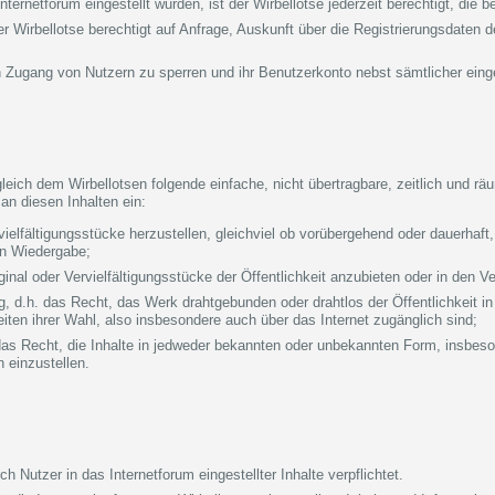
ternetforum eingestellt wurden, ist der Wirbellotse jederzeit berechtigt, die 
er Wirbellotse berechtigt auf Anfrage, Auskunft über die Registrierungsdaten d
n Zugang von Nutzern zu sperren und ihr Benutzerkonto nebst sämtlicher einge
gleich dem Wirbellotsen folgende einfache, nicht übertragbare, zeitlich und r
an diesen Inhalten ein:
vielfältigungsstücke herzustellen, gleichviel ob vorübergehend oder dauerhaft
en Wiedergabe;
inal oder Vervielfältigungsstücke der Öffentlichkeit anzubieten oder in den Ve
, d.h. das Recht, das Werk drahtgebunden oder drahtlos der Öffentlichkeit i
eiten ihrer Wahl, also insbesondere auch über das Internet zugänglich sind;
as Recht, die Inhalte in jedweder bekannten oder unbekannten Form, insbeson
 einzustellen.
h Nutzer in das Internetforum eingestellter Inhalte verpflichtet.