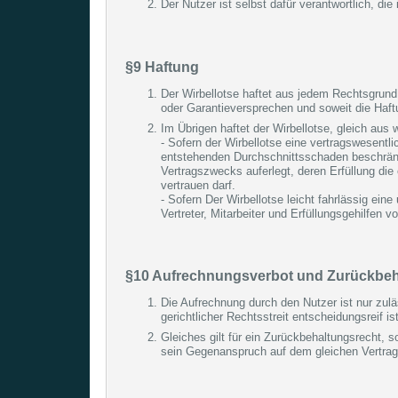
Der Nutzer ist selbst dafür verantwortlich, die
§9 Haftung
Der Wirbellotse haftet aus jedem Rechtsgrund 
oder Garantieversprechen und soweit die Haft
Im Übrigen haftet der Wirbellotse, gleich au
- Sofern der Wirbellotse eine vertragswesentlic
entstehenden Durchschnittsschaden beschränkt.
Vertragszwecks auferlegt, deren Erfüllung di
vertrauen darf.
- Sofern Der Wirbellotse leicht fahrlässig ein
Vertreter, Mitarbeiter und Erfüllungsgehilfen v
§10 Aufrechnungsverbot und Zurückbeh
Die Aufrechnung durch den Nutzer ist nur zuläs
gerichtlicher Rechtsstreit entscheidungsreif ist
Gleiches gilt für ein Zurückbehaltungsrecht, 
sein Gegenanspruch auf dem gleichen Vertrags