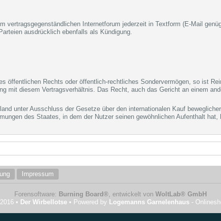
 vertragsgegenständlichen Internetforum jederzeit in Textform (E-Mail genüg
Parteien ausdrücklich ebenfalls als Kündigung.
es öffentlichen Rechts oder öffentlich-rechtliches Sondervermögen, so ist Re
 mit diesem Vertragsverhältnis. Das Recht, auch das Gericht an einem ande
hland unter Ausschluss der Gesetze über den internationalen Kauf beweglich
mmungen des Staates, in dem der Nutzer seinen gewöhnlichen Aufenthalt hat, b
rung
Impressum
Forensoftware:
Burning Board®
, entwickelt von
WoltLab® GmbH
 2016 •
Der Wirbellotse
• Powered by
Logemanns Garnelenhaus
- Onlines