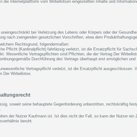
 in die Internetplattform vom Wirbellotsen eingestellten Inhalte und Informatio
uneingeschränkt bei Verletzung des Lebens oder Körpers oder der Gesundheit, 
ung nach zwingenden gesetzlichen Vorschriften, etwa dem Produkthaftungsges
s welchem Rechtsgrund, folgendermaßen:
he Pflicht (Kardinalpflicht) fahrlässig verletzt, ist die Ersatzpflicht für Sac
 Wesentliche Vertragspflichten sind Pflichten, die der Vertrag Der Wirbello
e ordnungsgemäße Durchführung des Vertrags überhaupt erst ermöglichen und 
e unwesentliche Vertragspflicht verletzt, ist die Ersatzpflicht ausgeschlossen.
on Der Wirbellotse.
altungsrecht
sig, soweit seine behauptete Gegenforderung unbestritten, rechtskräftig festg
.
sofern der Nutzer Kaufmann ist. Ist dies nicht der Fall, so kann der Nutzer e
verhältnis beruht.