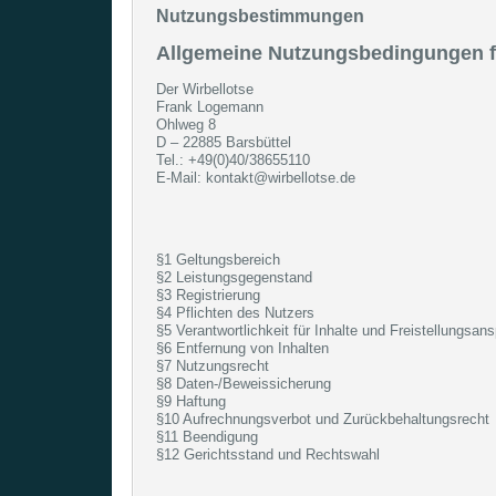
Nutzungsbestimmungen
Allgemeine Nutzungsbedingungen fü
Der Wirbellotse
Frank Logemann
Ohlweg 8
D – 22885 Barsbüttel
Tel.: +49(0)40/38655110
E-Mail: kontakt@wirbellotse.de
§1 Geltungsbereich
§2 Leistungsgegenstand
§3 Registrierung
§4 Pflichten des Nutzers
§5 Verantwortlichkeit für Inhalte und Freistellungsan
§6 Entfernung von Inhalten
§7 Nutzungsrecht
§8 Daten-/Beweissicherung
§9 Haftung
§10 Aufrechnungsverbot und Zurückbehaltungsrecht
§11 Beendigung
§12 Gerichtsstand und Rechtswahl