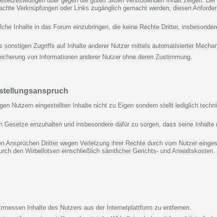
setzeswidrigen oder gegen die guten Sitten verstoßenden Inhalt zeigen. Der N
brachte Verknüpfungen oder Links zugänglich gemacht werden, diesen Anforde
olche Inhalte in das Forum einzubringen, die keine Rechte Dritter, insbesonde
s sonstigen Zugriffs auf Inhalte anderer Nutzer mittels automatisierter Mecha
peicherung von Informationen anderer Nutzer ohne deren Zustimmung.
eistellungsanspruch
gen Nutzern eingestellten Inhalte nicht zu Eigen sondern stellt lediglich tech
nden Gesetze einzuhalten und insbesondere dafür zu sorgen, dass seine Inhalte
en Ansprüchen Dritter wegen Verletzung ihrer Rechte durch vom Nutzer eingeste
ch den Wirbellotsen einschließlich sämtlicher Gerichts- und Anwaltskosten. Di
Ermessen Inhalte des Nutzers aus der Internetplattform zu entfernen.