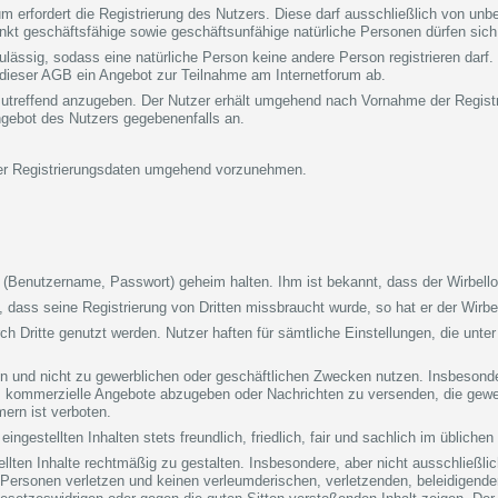
rum erfordert die Registrierung des Nutzers. Diese darf ausschließlich von un
t geschäftsfähige sowie geschäftsunfähige natürliche Personen dürfen sich ni
t zulässig, sodass eine natürliche Person keine andere Person registrieren da
 dieser AGB ein Angebot zur Teilnahme am Internetforum ab.
 zutreffend anzugeben. Der Nutzer erhält umgehend nach Vornahme der Registr
gebot des Nutzers gegebenenfalls an.
iner Registrierungsdaten umgehend vorzunehmen.
Benutzername, Passwort) geheim halten. Ihm ist bekannt, dass der Wirbellot
n, dass seine Registrierung von Dritten missbraucht wurde, so hat er der Wirb
rch Dritte genutzt werden. Nutzer haften für sämtliche Einstellungen, die unter
ten und nicht zu gewerblichen oder geschäftlichen Zwecken nutzen. Insbesonde
, kommerzielle Angebote abzugeben oder Nachrichten zu versenden, die gew
ern ist verboten.
eingestellten Inhalten stets freundlich, friedlich, fair und sachlich im übliche
tellten Inhalte rechtmäßig zu gestalten. Insbesondere, aber nicht ausschließlic
er Personen verletzen und keinen verleumderischen, verletzenden, beleidigen