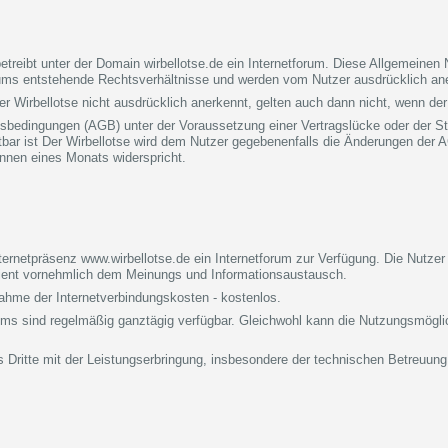
etreibt unter der Domain wirbellotse.de ein Internetforum. Diese Allgemeine
ums entstehende Rechtsverhältnisse und werden vom Nutzer ausdrücklich an
Wirbellotse nicht ausdrücklich anerkennt, gelten auch dann nicht, wenn der W
ngsbedingungen (AGB) unter der Voraussetzung einer Vertragslücke oder der S
bar ist Der Wirbellotse wird dem Nutzer gegebenenfalls die Änderungen der AG
innen eines Monats widerspricht.
Internetpräsenz www.wirbellotse.de ein Internetforum zur Verfügung. Die Nu
 dient vornehmlich dem Meinungs und Informationsaustausch.
nahme der Internetverbindungskosten - kostenlos.
ums sind regelmäßig ganztägig verfügbar. Gleichwohl kann die Nutzungsmögli
ls Dritte mit der Leistungserbringung, insbesondere der technischen Betreuung