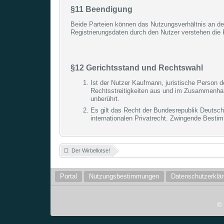
§11 Beendigung
Beide Parteien können das Nutzungsverhältnis an dem
Registrierungsdaten durch den Nutzer verstehen die 
§12 Gerichtsstand und Rechtswahl
Ist der Nutzer Kaufmann, juristische Person d
Rechtsstreitigkeiten aus und im Zusammenhang
unberührt.
Es gilt das Recht der Bundesrepublik Deutsc
internationalen Privatrecht. Zwingende Besti
Der Wirbellotse!
»
Portal
Nutzungsbestimmungen
Datenschutzerklä
©