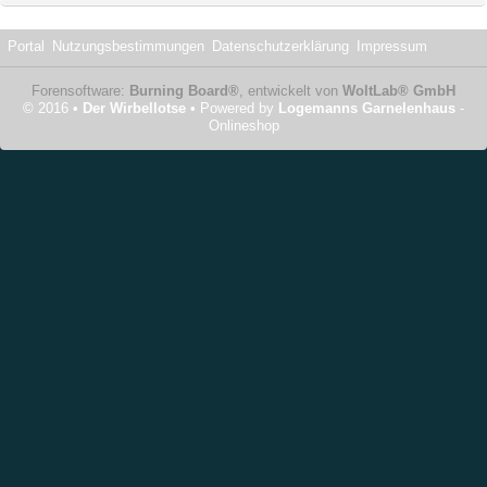
Portal
Nutzungsbestimmungen
Datenschutzerklärung
Impressum
Forensoftware:
Burning Board®
, entwickelt von
WoltLab® GmbH
© 2016 •
Der Wirbellotse
• Powered by
Logemanns Garnelenhaus
-
Onlineshop