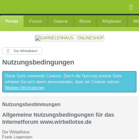
Portal
Forum
Galerie
Börse
Mitglieder
Wi
Der Wirbellotse!
Nutzungsbedingungen
Diese Seite verwendet Cookies. Durch die Nutzung unserer Seite
erklären Sie sich damit einverstanden, dass wir Cookies setzen.
Weitere Informationen
Nutzungsbestimmungen
Allgemeine Nutzungsbedingungen für das
Internetforum www.wirbellotse.de
Der Wirbellotse
Frank Logemann