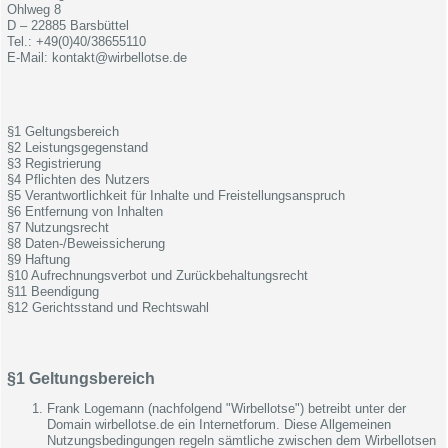
Ohlweg 8
D – 22885 Barsbüttel
Tel.: +49(0)40/38655110
E-Mail: kontakt@wirbellotse.de
§1 Geltungsbereich
§2 Leistungsgegenstand
§3 Registrierung
§4 Pflichten des Nutzers
§5 Verantwortlichkeit für Inhalte und Freistellungsanspruch
§6 Entfernung von Inhalten
§7 Nutzungsrecht
§8 Daten-/Beweissicherung
§9 Haftung
§10 Aufrechnungsverbot und Zurückbehaltungsrecht
§11 Beendigung
§12 Gerichtsstand und Rechtswahl
§1 Geltungsbereich
Frank Logemann (nachfolgend "Wirbellotse") betreibt unter der
Domain wirbellotse.de ein Internetforum. Diese Allgemeinen
Nutzungsbedingungen regeln sämtliche zwischen dem Wirbellotsen