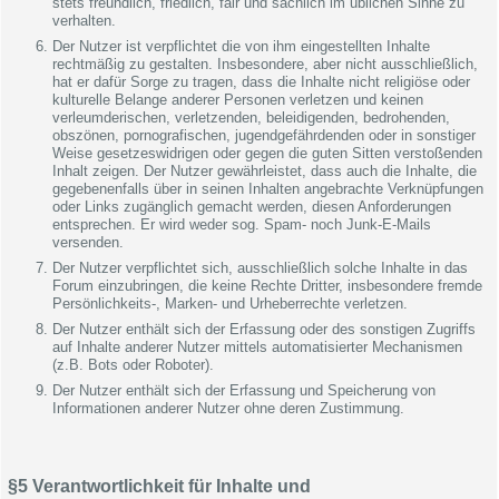
stets freundlich, friedlich, fair und sachlich im üblichen Sinne zu
verhalten.
Der Nutzer ist verpflichtet die von ihm eingestellten Inhalte
rechtmäßig zu gestalten. Insbesondere, aber nicht ausschließlich,
hat er dafür Sorge zu tragen, dass die Inhalte nicht religiöse oder
kulturelle Belange anderer Personen verletzen und keinen
verleumderischen, verletzenden, beleidigenden, bedrohenden,
obszönen, pornografischen, jugendgefährdenden oder in sonstiger
Weise gesetzeswidrigen oder gegen die guten Sitten verstoßenden
Inhalt zeigen. Der Nutzer gewährleistet, dass auch die Inhalte, die
gegebenenfalls über in seinen Inhalten angebrachte Verknüpfungen
oder Links zugänglich gemacht werden, diesen Anforderungen
entsprechen. Er wird weder sog. Spam- noch Junk-E-Mails
versenden.
Der Nutzer verpflichtet sich, ausschließlich solche Inhalte in das
Forum einzubringen, die keine Rechte Dritter, insbesondere fremde
Persönlichkeits-, Marken- und Urheberrechte verletzen.
Der Nutzer enthält sich der Erfassung oder des sonstigen Zugriffs
auf Inhalte anderer Nutzer mittels automatisierter Mechanismen
(z.B. Bots oder Roboter).
Der Nutzer enthält sich der Erfassung und Speicherung von
Informationen anderer Nutzer ohne deren Zustimmung.
§5 Verantwortlichkeit für Inhalte und