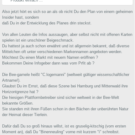
Produkt einfach ...
Also jetzt hört es sich so an als ob nicht Du den Plan von einem geheimen
Insider hast, sondern
daß Du in der Entwicklung des Planes drin steckst.
Von allen Leuten die Infos aussaugen, aber selbst nicht mit offenen Karten
spielen ist ein unschöner Beigeschmack.
Du hattest ja auch schon erwähnt und ist allgemein bekannt, daß diverse
Mittelchen oft unter verschiedenen Markennamen angeboten werden.
Möchtest Du einen Markt mit neuem Namen eröffnen ?
Bekommen Deine Infogeber dann was vom Prfit ab ?
Die Bee-garnele heißt "C.logemanni" (weltweit gültiger wissenschaftlicher
Artname!).
Glaubst Du im Ernst, daß diese Szene bei Hamburg und Mittenwald ihre
Horizontgrenze hat ?
Die hiesigen Plattformbetreiber sind sicher weltweit in der Bee-Welt
bekannte Größen.
Sie standen mit ihren Füßen schon in den Bächen der unberührten Natur
der Heimat dieser Tierlein.
Dafür daß Du so groß hinaus willst, ist es gruselig-kitschig (vom ersten
Moment an), daß Du "Binenneuling" vorne mit kurzem "i" schreibst.