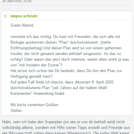
24. April 2020, 21:00
stepra schrieb:
Guten Abend,
verstehe ich das richtig: Du hast mit Freunden, die sich alle mit
Biologie auskennen diesen "Plan" durchstrukturiert. (siehe
Eröffnungsbeitrag) Und dieser Plan wird so von einem geheimen
Insider, der nicht genannt werden will/darf umgesetzt. Ist das so
richtig? Oder waren das jetzt doch mehrere, weiter oben steht ja was
von "mit Insidern der Szene"?
Hat er/sie sich schon bei Dir bedankt, dass Du ihm den Plan zur
Verfügung gestellt hast?
Auf jeden Fall finde ich klasse, dass dieseram 8. April 2020
durchstrukturierte Plan "seit Jahren auf der halben Welt/
Kontinenten" Anwendung findet.
Mit leicht verwirrten Grüßen
Stefan
Hallo, nein ich habe den Superplan (so wie er von dir betitelt wird) nicht
vollständig alleine, sondern mit Hilfe seiner Tipps erstellt und Freunde aus
der Wissenschaft sehen darin keinen Wiederspruch. Die halbe Welt kennt