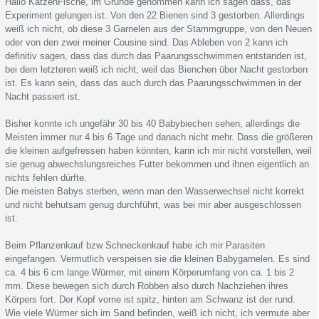
Hallo KatzenFische, im Grunde genommen kann ich sagen dass, das
Experiment gelungen ist. Von den 22 Bienen sind 3 gestorben. Allerdings
weiß ich nicht, ob diese 3 Garnelen aus der Stammgruppe, von den Neuen
oder von den zwei meiner Cousine sind. Das Ableben von 2 kann ich
definitiv sagen, dass das durch das Paarungsschwimmen entstanden ist,
bei dem letzteren weiß ich nicht, weil das Bienchen über Nacht gestorben
ist. Es kann sein, dass das auch durch das Paarungsschwimmen in der
Nacht passiert ist.
Bisher konnte ich ungefähr 30 bis 40 Babybiechen sehen, allerdings die
Meisten immer nur 4 bis 6 Tage und danach nicht mehr. Dass die größeren
die kleinen aufgefressen haben könnten, kann ich mir nicht vorstellen, weil
sie genug abwechslungsreiches Futter bekommen und ihnen eigentlich an
nichts fehlen dürfte.
Die meisten Babys sterben, wenn man den Wasserwechsel nicht korrekt
und nicht behutsam genug durchführt, was bei mir aber ausgeschlossen
ist.
Beim Pflanzenkauf bzw Schneckenkauf habe ich mir Parasiten
eingefangen. Vermutlich verspeisen sie die kleinen Babygarnelen. Es sind
ca. 4 bis 6 cm lange Würmer, mit einem Körperumfang von ca. 1 bis 2
mm. Diese bewegen sich durch Robben also durch Nachziehen ihres
Körpers fort. Der Kopf vorne ist spitz, hinten am Schwanz ist der rund.
Wie viele Würmer sich im Sand befinden, weiß ich nicht, ich vermute aber