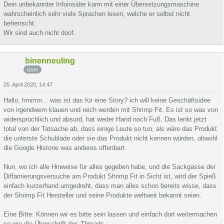
Dein unbekannter Infoinsider kann mit einer Übersetzungsmaschine
wahrscheinlich sehr viele Sprachen lesen, welche er selbst nicht
beherrscht.
Wir sind auch nicht doof.
binenneuling
User
25. April 2020, 14:47
Hallo, hmmm... was ist das für eine Story? ich will keine Geschäftsidee
von irgendwem klauen und reich werden mit Shrimp Fit. Es ist so was von
widersprüchlich und absurd, hat weder Hand noch Fuß. Das lenkt jetzt
total von der Tatsache ab, dass einige Leute so tun, als wäre das Produkt
die unterste Schublade oder sie das Produkt nicht kennen würden, obwohl
die Google Historie was anderes offenbart.
Nun, wo ich alle Hinweise für alles gegeben habe, und die Sackgasse der
Diffamierungsversuche am Produkt Shrimp Fit in Sicht ist, wird der Spieß
einfach kurzerhand umgedreht, dass man alles schon bereits wisse, dass
der Shrimp Fit Hersteller und seine Produkte weltweit bekannt seien.
Eine Bitte: Können wir es bitte sein lassen und einfach dort weitermachen
so wie die Überschrift des Threads.