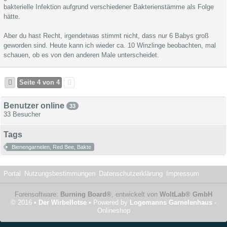
bakterielle Infektion aufgrund verschiedener Bakterienstämme als Folge
hätte.
Aber du hast Recht, irgendetwas stimmt nicht, dass nur 6 Babys groß
geworden sind. Heute kann ich wieder ca. 10 Winzlinge beobachten, mal
schauen, ob es von den anderen Male unterscheidet.
Seite 4 von 4
Benutzer online
33
33 Besucher
Tags
Bienengarnelen, Red Bee, Bakte
Portal
Nutzungsbestimmungen
Datenschutzerklärung
Impressum
Forensoftware:
Burning Board®
, entwickelt von
WoltLab® GmbH
© 2016 •
Der Wirbellotse
• Powered by
Logemanns Garnelenhaus
-
Onlineshop