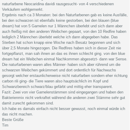
naturfarbene Neocaridina davidi rausgesucht- von 4 verschiedenen
Verkäufern wohlgemerkt.
Ergebnis nach ca 3 Monaten: bei den Naturfarbenen gab es keine Ausfälle,
bei den schwarzen ist ebenfalls keine gestorben, bei den blauen (blue
dream) hat von 5 Garnelen nur 1 Männchen überlebt und sich dann aber
auch fleißig mit den anderen Weibchen gepaart, von den 10 Redfire haben
lediglich 2 Männchen überlebt welche ich dann abgegeben habe. Das
Sterben hat schon knapp eine Woche nach Besatz begonnen und sich
über 2,5 Monate hingezogen. Die Redfires haben sich in dieser Zeit nie
fortgepflanzt, man sah ihnen an das es ihnen schlecht ging. von den blue
dream hat ein Weibchen einmal Nachkommen abgesetzt- dann war Sense.
Die naturfarbenen waren alles Männer- haben sich aber rührend um die
schwarzen Weibchen gekümmert und dort ordentlich für Nachwuchs
gesorgt welcher erstaunlicherweise nicht naturfarben sondern eher richtung
carbon rili ging- die Tiere waren also hauptsächlich im Kopf und
Schwanzbereich schwarz/blau gefärbt und mittig eher transparent.
Fazit: Zwei von vier Garnelenstämmen sind eingegangen und haben den
Bakterienmix nicht verkraftet während die anderen zwei Stämme sehr gut
damit zurecht gekommen sind.
Ich habe es damals einfach nicht besser gewusst, noch einmal würde ich
das nicht machen.
Beste Grüße
Tim