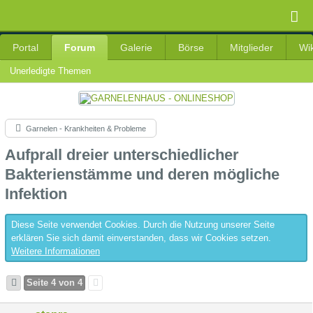
Portal
Forum
Galerie
Börse
Mitglieder
Wik
Unerledigte Themen
Garnelen - Krankheiten & Probleme
Aufprall dreier unterschiedlicher
Bakterienstämme und deren mögliche
Infektion
Diese Seite verwendet Cookies. Durch die Nutzung unserer Seite
erklären Sie sich damit einverstanden, dass wir Cookies setzen.
Weitere Informationen
Seite 4 von 4