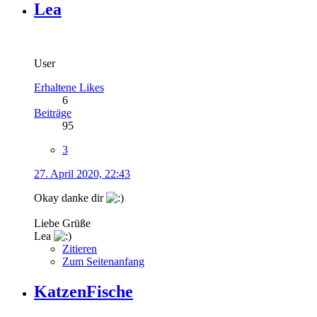
Lea
User
Erhaltene Likes
6
Beiträge
95
3
27. April 2020, 22:43
Okay danke dir
Liebe Grüße
Lea
Zitieren
Zum Seitenanfang
KatzenFische