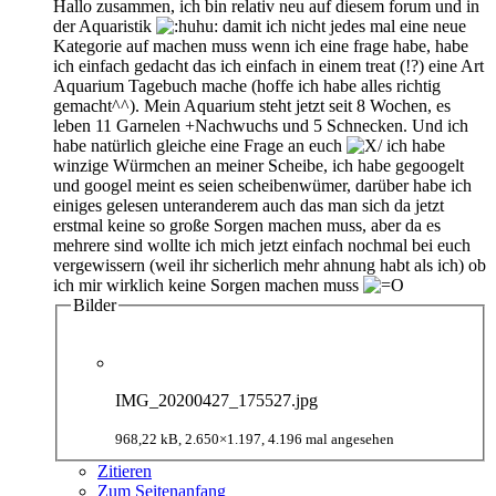
Hallo zusammen, ich bin relativ neu auf diesem forum und in
der Aquaristik
damit ich nicht jedes mal eine neue
Kategorie auf machen muss wenn ich eine frage habe, habe
ich einfach gedacht das ich einfach in einem treat (!?) eine Art
Aquarium Tagebuch mache (hoffe ich habe alles richtig
gemacht^^). Mein Aquarium steht jetzt seit 8 Wochen, es
leben 11 Garnelen +Nachwuchs und 5 Schnecken. Und ich
habe natürlich gleiche eine Frage an euch
ich habe
winzige Würmchen an meiner Scheibe, ich habe gegoogelt
und googel meint es seien scheibenwümer, darüber habe ich
einiges gelesen unteranderem auch das man sich da jetzt
erstmal keine so große Sorgen machen muss, aber da es
mehrere sind wollte ich mich jetzt einfach nochmal bei euch
vergewissern (weil ihr sicherlich mehr ahnung habt als ich) ob
ich mir wirklich keine Sorgen machen muss
Bilder
IMG_20200427_175527.jpg
968,22 kB, 2.650×1.197, 4.196 mal angesehen
Zitieren
Zum Seitenanfang