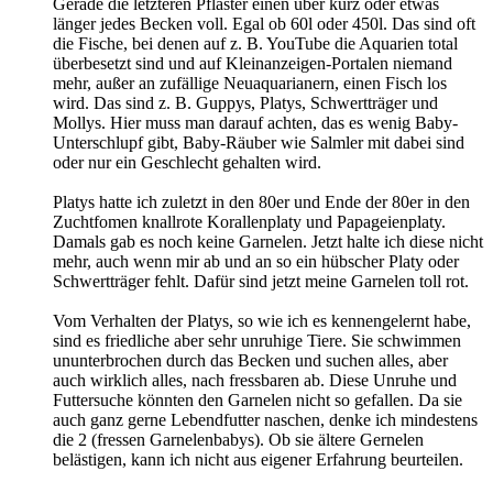
Gerade die letzteren Pflaster einen über kurz oder etwas
länger jedes Becken voll. Egal ob 60l oder 450l. Das sind oft
die Fische, bei denen auf z. B. YouTube die Aquarien total
überbesetzt sind und auf Kleinanzeigen-Portalen niemand
mehr, außer an zufällige Neuaquarianern, einen Fisch los
wird. Das sind z. B. Guppys, Platys, Schwertträger und
Mollys. Hier muss man darauf achten, das es wenig Baby-
Unterschlupf gibt, Baby-Räuber wie Salmler mit dabei sind
oder nur ein Geschlecht gehalten wird.
Platys hatte ich zuletzt in den 80er und Ende der 80er in den
Zuchtfomen knallrote Korallenplaty und Papageienplaty.
Damals gab es noch keine Garnelen. Jetzt halte ich diese nicht
mehr, auch wenn mir ab und an so ein hübscher Platy oder
Schwertträger fehlt. Dafür sind jetzt meine Garnelen toll rot.
Vom Verhalten der Platys, so wie ich es kennengelernt habe,
sind es friedliche aber sehr unruhige Tiere. Sie schwimmen
ununterbrochen durch das Becken und suchen alles, aber
auch wirklich alles, nach fressbaren ab. Diese Unruhe und
Futtersuche könnten den Garnelen nicht so gefallen. Da sie
auch ganz gerne Lebendfutter naschen, denke ich mindestens
die 2 (fressen Garnelenbabys). Ob sie ältere Gernelen
belästigen, kann ich nicht aus eigener Erfahrung beurteilen.