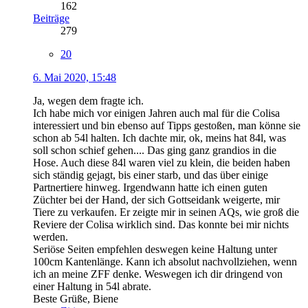
162
Beiträge
279
20
6. Mai 2020, 15:48
Ja, wegen dem fragte ich.
Ich habe mich vor einigen Jahren auch mal für die Colisa
interessiert und bin ebenso auf Tipps gestoßen, man könne sie
schon ab 54l halten. Ich dachte mir, ok, meins hat 84l, was
soll schon schief gehen.... Das ging ganz grandios in die
Hose. Auch diese 84l waren viel zu klein, die beiden haben
sich ständig gejagt, bis einer starb, und das über einige
Partnertiere hinweg. Irgendwann hatte ich einen guten
Züchter bei der Hand, der sich Gottseidank weigerte, mir
Tiere zu verkaufen. Er zeigte mir in seinen AQs, wie groß die
Reviere der Colisa wirklich sind. Das konnte bei mir nichts
werden.
Seriöse Seiten empfehlen deswegen keine Haltung unter
100cm Kantenlänge. Kann ich absolut nachvollziehen, wenn
ich an meine ZFF denke. Weswegen ich dir dringend von
einer Haltung in 54l abrate.
Beste Grüße, Biene