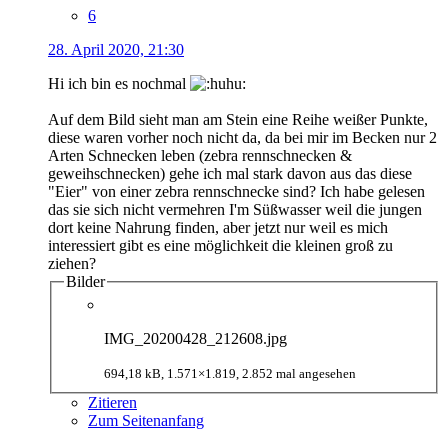
6
28. April 2020, 21:30
Hi ich bin es nochmal
Auf dem Bild sieht man am Stein eine Reihe weißer Punkte,
diese waren vorher noch nicht da, da bei mir im Becken nur 2
Arten Schnecken leben (zebra rennschnecken &
geweihschnecken) gehe ich mal stark davon aus das diese
"Eier" von einer zebra rennschnecke sind? Ich habe gelesen
das sie sich nicht vermehren I'm Süßwasser weil die jungen
dort keine Nahrung finden, aber jetzt nur weil es mich
interessiert gibt es eine möglichkeit die kleinen groß zu
ziehen?
Bilder
IMG_20200428_212608.jpg
694,18 kB, 1.571×1.819, 2.852 mal angesehen
Zitieren
Zum Seitenanfang