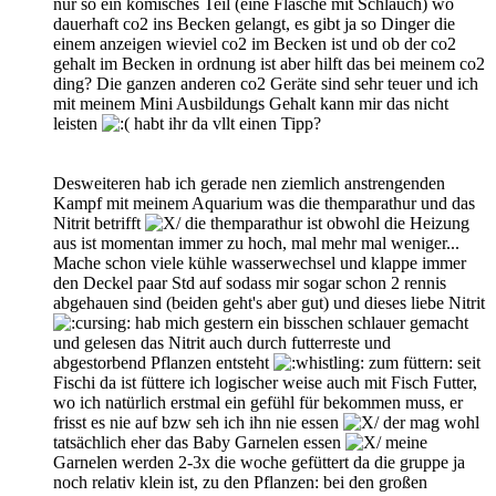
nur so ein komisches Teil (eine Flasche mit Schlauch) wo
dauerhaft co2 ins Becken gelangt, es gibt ja so Dinger die
einem anzeigen wieviel co2 im Becken ist und ob der co2
gehalt im Becken in ordnung ist aber hilft das bei meinem co2
ding? Die ganzen anderen co2 Geräte sind sehr teuer und ich
mit meinem Mini Ausbildungs Gehalt kann mir das nicht
leisten
habt ihr da vllt einen Tipp?
Desweiteren hab ich gerade nen ziemlich anstrengenden
Kampf mit meinem Aquarium was die themparathur und das
Nitrit betrifft
die themparathur ist obwohl die Heizung
aus ist momentan immer zu hoch, mal mehr mal weniger...
Mache schon viele kühle wasserwechsel und klappe immer
den Deckel paar Std auf sodass mir sogar schon 2 rennis
abgehauen sind (beiden geht's aber gut) und dieses liebe Nitrit
hab mich gestern ein bisschen schlauer gemacht
und gelesen das Nitrit auch durch futterreste und
abgestorbend Pflanzen entsteht
zum füttern: seit
Fischi da ist füttere ich logischer weise auch mit Fisch Futter,
wo ich natürlich erstmal ein gefühl für bekommen muss, er
frisst es nie auf bzw seh ich ihn nie essen
der mag wohl
tatsächlich eher das Baby Garnelen essen
meine
Garnelen werden 2-3x die woche gefüttert da die gruppe ja
noch relativ klein ist, zu den Pflanzen: bei den großen