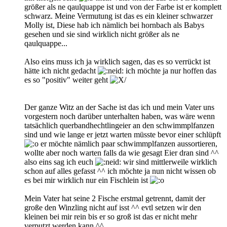
größer als ne qaulquappe ist und von der Farbe ist er komplett
schwarz. Meine Vermutung ist das es ein kleiner schwarzer
Molly ist, Diese hab ich nämlich bei hornbach als Babys
gesehen und sie sind wirklich nicht größer als ne
qaulquappe...
Also eins muss ich ja wirklich sagen, das es so verrückt ist
hätte ich nicht gedacht
ich möchte ja nur hoffen das
es so "positiv" weiter geht
Der ganze Witz an der Sache ist das ich und mein Vater uns
vorgestern noch darüber unterhalten haben, was wäre wenn
tatsächlich querbandhechtlingeier an den schwimmplfanzen
sind und wie lange er jetzt warten müsste bevor einer schlüpft
er möchte nämlich paar schwimmplfanzen aussortieren,
wollte aber noch warten falls da wie gesagt Eier dran sind ^^
also eins sag ich euch
wir sind mittlerweile wirklich
schon auf alles gefasst ^^ ich möchte ja nun nicht wissen ob
es bei mir wirklich nur ein Fischlein ist
Mein Vater hat seine 2 Fische erstmal getrennt, damit der
große den Winzling nicht auf isst ^^ evtl setzen wir den
kleinen bei mir rein bis er so groß ist das er nicht mehr
verputzt werden kann ^^