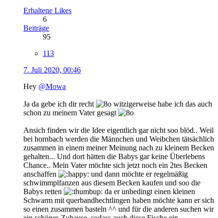
Erhaltene Likes
6
Beiträge
95
113
7. Juli 2020, 00:46
Hey
@Mowa
Ja da gebe ich dir recht
witzigerweise habe ich das auch
schon zu meinem Vater gesagt
Ansich finden wir die Idee eigentlich gar nicht soo blöd.. Weil
bei hornbach werden die Männchen und Weibchen tätsächlich
zusammen in einem meiner Meinung nach zu kleinem Becken
gehalten... Und dort hätten die Babys gar keine Überlebens
Chance.. Mein Vater möchte sich jetzt noch ein 2tes Becken
anschaffen
und dann möchte er regelmäßig
schwimmplfanzen aus diesem Becken kaufen und soo die
Babys retten
da er unbedingt einen kleinen
Schwarm mit querbandhechtlingen haben möchte kann er sich
so einen zusammen basteln ^^ und für die anderen suchen wir
ein schönes Zuhause, sodass auch diese Fische ein