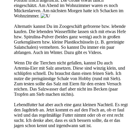
Portion frisch abgefischt. Die Größe etwas falsch
eingeschätzt. Am Abend im Wohnzimmer waren es noch
Mückenlarven. Am nächsten Morgen hatte ich Schacken im
Wohnzimmer.
Alternativ kannst Du im Zoogeschäft gefrorene bzw. lebende
kaufen. Die lebenden Wasserflöhe lassen sich mit etwas Hefe
bzw. Spirulina-Pulver (beides ganz wenig) auch in großen
Gurkengläsern bzw. kleine Plastikschüsseln (z. B. gereinigte
Salatschalen) vermehren. So kannst Du immer ein paar
abfangen. Auch im Winter. Dazu gibt es Videos.
Wenn Dir die Tierchen nicht gefallen, kannst Du auch
Artemia-Eier mit Salz ansetzen. Diese sind winzig klein, und
schlüpfen schnell. Du brauchst dann einen feinen Sieb. Ich
nutze die preisgünstige Schale von Hobby (rund mit Sieb).
Zum testen sollte das Salz mit Eiern für den ersten Versuch
reichen. Das Salzwasser darf aber nicht ins Becken (paar
Tropfen am Sieb machen nichts).
Lebendfutter hat aber auch eine ganz kleinen Nachteil. Es regt
den Jagdtrieb an. Jetzt kommt es auf den Fisch an, ob er faul
wird und das regelmäßige Futter nimmt oder ob er erst recht
sucht. Ich denke aber, dass es sich bessern sollte, da er das
jagen schon kennt und irgendwann satt ist.