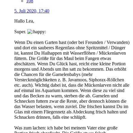
108
5. Juli 2020, 17:40
Hallo Lea,
Super.
Wenn Du einen Garten hast (oder bei Freunden / Verwanden)
und dort ein sauberes Regenfass ohne Spritzmittel / Dünger
ist, kannst Du Haihappen mit Wasserflöhen / Mückenlarven
füttern. Die Größe für das Maul beim Fangen etwas
abschätzen. Wenn Du Glück hast, reicht eine kleine Portion
morgens und Abends um ihn satt zu bekommen. Das erhöht
die Chancen für die Garnelenbabys (mehr
Versteckmöglichkeiten z. B. Javamoos, Siphorax-Röllchen
etc. auch). Wichtig dabei ist, dass die Mückenlarven nicht alle
auf einmal ins Aquarium kommen. Wenn diese zu viel sind
und das Becken zu warm, sterben die ab. Garnelen und
Schnecken futtern zwar die Reste, aber dennoch können die
das Wasser belasten, wenn zuviel. Die frischen kannst Du im
Glas mit einem Fliegennetz als Abdeckung frisch halten und
Schnacken drinnen, falls eine schlüpft.
Was zum lachen: ich habe bei meinem Vater eine große