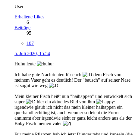
User
Erhaltene Likes
6
Beiträge
95
107
5. Juli 2020, 15:54
Huhu leute
Ich habe gute Nachrichten für euch
dem Fisch von
meinem Vater geht es deutlich! Der "bausch" auf seiner Nase
ist sogut wie weg
Mein kleiner Fisch heißt nun "haihappen" und entwickelt sich
super
hier ein aktuelles Bild von ihm
irgendwie glaub ich nicht das mein kleiner haihappen ein
querbandhechtling ist, auch wenn er so leicht die Form
annimmt aber irgendwie sieht er ganz leicht anders aus als der
Baby Fisch meinen vater
Für meine Pflanzen hab ich jetzt Dünger tabs und kapseln (die