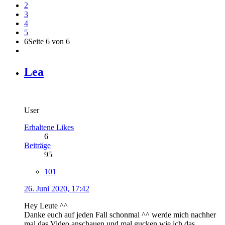
2
3
4
5
6
Seite 6 von 6
Lea
User
Erhaltene Likes
6
Beiträge
95
101
26. Juni 2020, 17:42
Hey Leute ^^
Danke euch auf jeden Fall schonmal ^^ werde mich nachher
mal das Video anschauen und mal gucken wie ich das