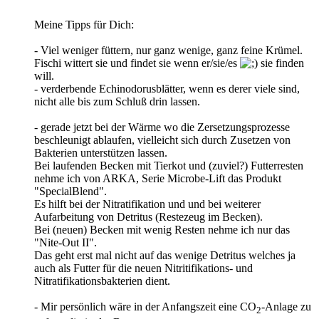
Meine Tipps für Dich:
- Viel weniger füttern, nur ganz wenige, ganz feine Krümel.
Fischi wittert sie und findet sie wenn er/sie/es
sie finden
will.
- verderbende Echinodorusblätter, wenn es derer viele sind,
nicht alle bis zum Schluß drin lassen.
- gerade jetzt bei der Wärme wo die Zersetzungsprozesse
beschleunigt ablaufen, vielleicht sich durch Zusetzen von
Bakterien unterstützen lassen.
Bei laufenden Becken mit Tierkot und (zuviel?) Futterresten
nehme ich von ARKA, Serie Microbe-Lift das Produkt
"SpecialBlend".
Es hilft bei der Nitratifikation und und bei weiterer
Aufarbeitung von Detritus (Restezeug im Becken).
Bei (neuen) Becken mit wenig Resten nehme ich nur das
"Nite-Out II".
Das geht erst mal nicht auf das wenige Detritus welches ja
auch als Futter für die neuen Nitritifikations- und
Nitratifikationsbakterien dient.
- Mir persönlich wäre in der Anfangszeit eine CO
-Anlage zu
2