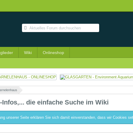
tglieder
Wiki
Onlineshop
arnelenhaus
»
Infos,... die einfache Suche im Wiki
ng unserer Seite erklären Sie sich damit einverstanden, dass wir Cookies se