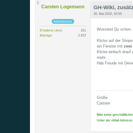
Carsten Logemann
GH-Wiki, zusätz
30. Mai 2020, 20:55
Administrator
Wusstest Du schon...
Erhaltene Likes
251
Beiträge
2.837
Klicke auf der Shops
ein Fenster mit
zwei
Klicke einfach drauf
mehr...
Hab Freude mit Dein
Grüße
Carsten
Bitte keine geschäftliche
Unter der eMail-Adresse