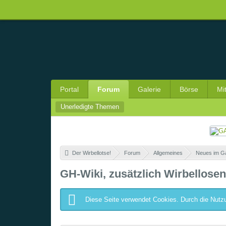
Portal
Forum
Galerie
Börse
Mi
Unerledigte Themen
Der Wirbellotse!
»
Forum
»
Allgemeines
»
Neues im G
GH-Wiki, zusätzlich Wirbellosen-
Diese Seite verwendet Cookies. Durch die Nutzu