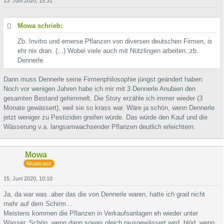
13. Juni 2020, 15:31
Mowa schrieb:
Zb. Invitro und emerse Pflanzen von diversen deutschen Firmen, is
ehr nix dran. (...) Wobei viele auch mit Nützlingen arbeiten..zb.
Dennerle
Dann muss Dennerle seine Firmenphilosophie jüngst geändert haben.
Noch vor wenigen Jahren habe ich mir mit 3 Dennerle Anubien den
gesamten Bestand gehimmelt. Die Story erzähle ich immer wieder (3
Monate gewässert), weil sie so krass war. Wäre ja schön, wenn Dennerle
jetzt weniger zu Pestiziden greifen würde. Das würde den Kauf und die
Wässerung v.a. langsamwachsender Pflanzen deutlich erleichtern.
Mowa
Moderator
15. Juni 2020, 10:10
Ja, da war was..aber das die von Dennerle waren, hatte ich grad nicht
mehr auf dem Schirm...
Meistens kommen die Pflanzen in Verkaufsanlagen eh wieder unter
Wasser. Schön, wenn dann sowas gleich rausgewässert wird, blöd, wenn