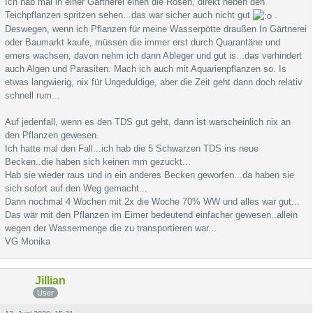
Ich hab mal in einer Gärtnerei einen die Rosen, direkt neben den
Teichpflanzen spritzen sehen...das war sicher auch nicht gut
.
Deswegen, wenn ich Pflanzen für meine Wasserpötte draußen In Gärtnerei
oder Baumarkt kaufe, müssen die immer erst durch Quarantäne und
emers wachsen, davon nehm ich dann Ableger und gut is...das verhindert
auch Algen und Parasiten. Mach ich auch mit Aquarienpflanzen so. Is
etwas langwierig, nix für Ungeduldige, aber die Zeit geht dann doch relativ
schnell rum...
Auf jedenfall, wenn es den TDS gut geht, dann ist warscheinlich nix an
den Pflanzen gewesen.
Ich hatte mal den Fall...ich hab die 5 Schwarzen TDS ins neue
Becken..die haben sich keinen mm gezuckt...
Hab sie wieder raus und in ein anderes Becken geworfen...da haben sie
sich sofort auf den Weg gemacht...
Dann nochmal 4 Wochen mit 2x die Woche 70% WW und alles war gut...
Das wär mit den Pflanzen im Eimer bedeutend einfacher gewesen..allein
wegen der Wassermenge die zu transportieren war...
VG Monika
Jillian
User