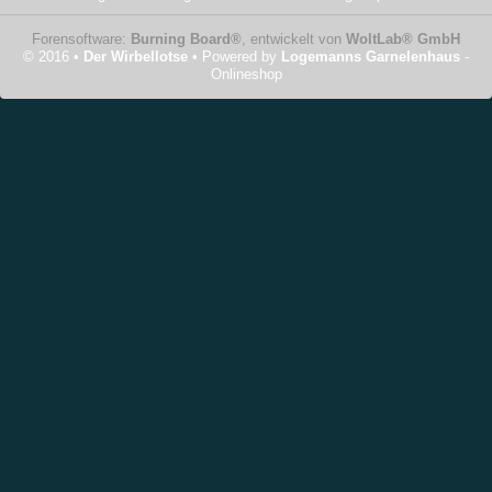
Forensoftware:
Burning Board®
, entwickelt von
WoltLab® GmbH
© 2016 •
Der Wirbellotse
• Powered by
Logemanns Garnelenhaus
-
Onlineshop