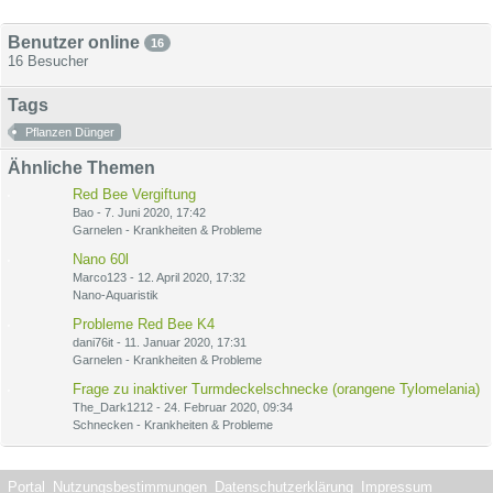
Benutzer online
16
16 Besucher
Tags
Pflanzen Dünger
Ähnliche Themen
Red Bee Vergiftung
Bao
-
7. Juni 2020, 17:42
Garnelen - Krankheiten & Probleme
Nano 60l
Marco123
-
12. April 2020, 17:32
Nano-Aquaristik
Probleme Red Bee K4
dani76it
-
11. Januar 2020, 17:31
Garnelen - Krankheiten & Probleme
Frage zu inaktiver Turmdeckelschnecke (orangene Tylomelania)
The_Dark1212
-
24. Februar 2020, 09:34
Schnecken - Krankheiten & Probleme
Portal
Nutzungsbestimmungen
Datenschutzerklärung
Impressum