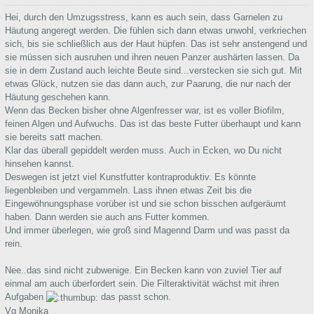
Hei, durch den Umzugsstress, kann es auch sein, dass Garnelen zu
Häutung angeregt werden. Die fühlen sich dann etwas unwohl, verkriechen
sich, bis sie schließlich aus der Haut hüpfen. Das ist sehr anstengend und
sie müssen sich ausruhen und ihren neuen Panzer aushärten lassen. Da
sie in dem Zustand auch leichte Beute sind...verstecken sie sich gut. Mit
etwas Glück, nutzen sie das dann auch, zur Paarung, die nur nach der
Häutung geschehen kann.
Wenn das Becken bisher ohne Algenfresser war, ist es voller Biofilm,
feinen Algen und Aufwuchs. Das ist das beste Futter überhaupt und kann
sie bereits satt machen.
Klar das überall gepiddelt werden muss. Auch in Ecken, wo Du nicht
hinsehen kannst.
Deswegen ist jetzt viel Kunstfutter kontraproduktiv. Es könnte
liegenbleiben und vergammeln. Lass ihnen etwas Zeit bis die
Eingewöhnungsphase vorüber ist und sie schon bisschen aufgeräumt
haben. Dann werden sie auch ans Futter kommen.
Und immer überlegen, wie groß sind Magennd Darm und was passt da
rein.
Nee..das sind nicht zubwenige. Ein Becken kann von zuviel Tier auf
einmal am auch überfordert sein. Die Filteraktivität wächst mit ihren
Aufgaben
das passt schon.
Vg Monika