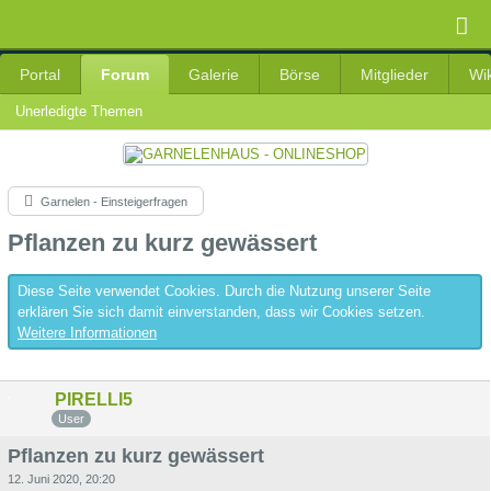
Portal
Forum
Galerie
Börse
Mitglieder
Wik
Unerledigte Themen
Garnelen - Einsteigerfragen
Pflanzen zu kurz gewässert
Diese Seite verwendet Cookies. Durch die Nutzung unserer Seite
erklären Sie sich damit einverstanden, dass wir Cookies setzen.
Weitere Informationen
PIRELLI5
User
Pflanzen zu kurz gewässert
12. Juni 2020, 20:20