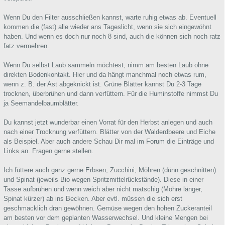
Wenn Du den Filter ausschließen kannst, warte ruhig etwas ab. Eventuell
kommen die (fast) alle wieder ans Tageslicht, wenn sie sich eingewöhnt
haben. Und wenn es doch nur noch 8 sind, auch die können sich noch ratz
fatz vermehren.
Wenn Du selbst Laub sammeln möchtest, nimm am besten Laub ohne
direkten Bodenkontakt. Hier und da hängt manchmal noch etwas rum,
wenn z. B. der Ast abgeknickt ist. Grüne Blätter kannst Du 2-3 Tage
trocknen, überbrühen und dann verfüttern. Für die Huminstoffe nimmst Du
ja Seemandelbaumblätter.
Du kannst jetzt wunderbar einen Vorrat für den Herbst anlegen und auch
nach einer Trocknung verfüttern. Blätter von der Walderdbeere und Eiche
als Beispiel. Aber auch andere Schau Dir mal im Forum die Einträge und
Links an. Fragen gerne stellen.
Ich füttere auch ganz gerne Erbsen, Zucchini, Möhren (dünn geschnitten)
und Spinat (jeweils Bio wegen Spritzmittelrückstände). Diese in einer
Tasse aufbrühen und wenn weich aber nicht matschig (Möhre länger,
Spinat kürzer) ab ins Becken. Aber evtl. müssen die sich erst
geschmacklich dran gewöhnen. Gemüse wegen den hohen Zuckeranteil
am besten vor dem geplanten Wasserwechsel. Und kleine Mengen bei