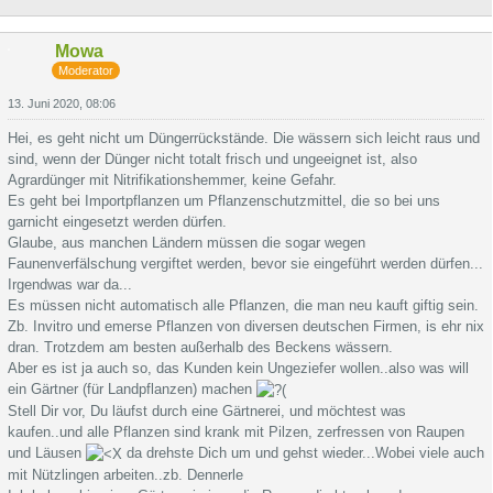
Mowa
Moderator
13. Juni 2020, 08:06
Hei, es geht nicht um Düngerrückstände. Die wässern sich leicht raus und
sind, wenn der Dünger nicht totalt frisch und ungeeignet ist, also
Agrardünger mit Nitrifikationshemmer, keine Gefahr.
Es geht bei Importpflanzen um Pflanzenschutzmittel, die so bei uns
garnicht eingesetzt werden dürfen.
Glaube, aus manchen Ländern müssen die sogar wegen
Faunenverfälschung vergiftet werden, bevor sie eingeführt werden dürfen...
Irgendwas war da...
Es müssen nicht automatisch alle Pflanzen, die man neu kauft giftig sein.
Zb. Invitro und emerse Pflanzen von diversen deutschen Firmen, is ehr nix
dran. Trotzdem am besten außerhalb des Beckens wässern.
Aber es ist ja auch so, das Kunden kein Ungeziefer wollen..also was will
ein Gärtner (für Landpflanzen) machen
Stell Dir vor, Du läufst durch eine Gärtnerei, und möchtest was
kaufen..und alle Pflanzen sind krank mit Pilzen, zerfressen von Raupen
und Läusen
da drehste Dich um und gehst wieder...Wobei viele auch
mit Nützlingen arbeiten..zb. Dennerle