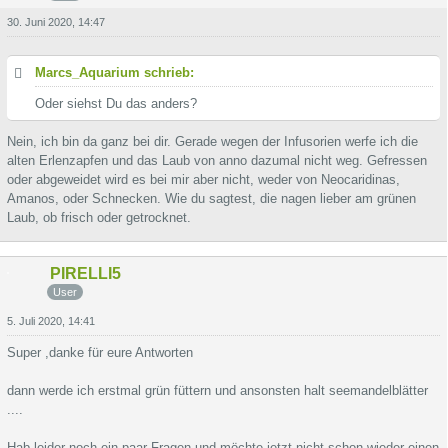
30. Juni 2020, 14:47
Marcs_Aquarium schrieb:
Oder siehst Du das anders?
Nein, ich bin da ganz bei dir. Gerade wegen der Infusorien werfe ich die
alten Erlenzapfen und das Laub von anno dazumal nicht weg. Gefressen
oder abgeweidet wird es bei mir aber nicht, weder von Neocaridinas,
Amanos, oder Schnecken. Wie du sagtest, die nagen lieber am grünen
Laub, ob frisch oder getrocknet.
PIRELLI5
User
5. Juli 2020, 14:41
Super ,danke für eure Antworten
dann werde ich erstmal grün füttern und ansonsten halt seemandelblätter
....
Hab leider noch ein paar Fragen und möchte jetzt nicht schon wieder einen